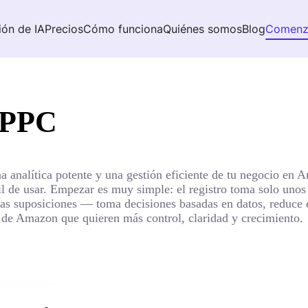
ión de IA
Precios
Cómo funciona
Quiénes somos
Blog
Comenz
ePPC
a analítica potente y una gestión eficiente de tu negocio en
cil de usar. Empezar es muy simple: el registro toma solo uno
y las suposiciones — toma decisiones basadas en datos, reduce
 de Amazon que quieren más control, claridad y crecimiento.