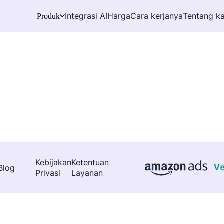
Integrasi AI
Harga
Cara kerjanya
Tentang k
Produk
Kebijakan
Ketentuan
Blog
Privasi
Layanan