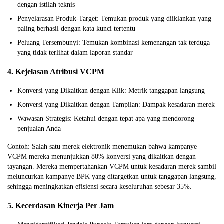
dengan istilah teknis
Penyelarasan Produk-Target:
Temukan produk yang diiklankan yang
paling berhasil dengan kata kunci tertentu
Peluang Tersembunyi:
Temukan kombinasi kemenangan tak terduga
yang tidak terlihat dalam laporan standar
4. Kejelasan Atribusi VCPM
Konversi yang Dikaitkan dengan Klik:
Metrik tanggapan langsung
Konversi yang Dikaitkan dengan Tampilan:
Dampak kesadaran merek
Wawasan Strategis:
Ketahui dengan tepat apa yang mendorong
penjualan Anda
Contoh:
Salah satu merek elektronik menemukan bahwa kampanye
VCPM mereka menunjukkan 80% konversi yang dikaitkan dengan
tayangan. Mereka mempertahankan VCPM untuk kesadaran merek sambil
meluncurkan kampanye BPK yang ditargetkan untuk tanggapan langsung,
sehingga meningkatkan efisiensi secara keseluruhan sebesar 35%.
5. Kecerdasan Kinerja Per Jam