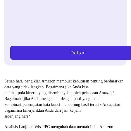
Daftar
Setiap hari, pengiklan Amazon membuat keputusan penting berdasarkan
data yang tidak lengkap. Bagaimana jika Anda bisa
melihat pola kinerja yang disembunyikan oleh pelaporan Amazon?
Bagaimana jika Anda mengetahui dengan pasti yang mana
kombinasi penempatan kata kunci mendorong hasil terbaik Anda, atau
bagaimana kinerja iklan Anda dari jam ke jam
sepanjang hari?
Analisis Lanjutan WisePPC mengubah data mentah Iklan Amazon