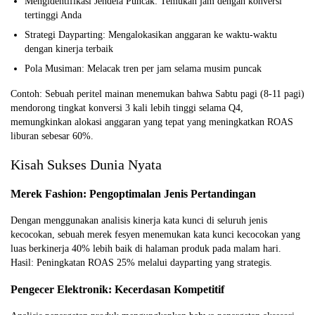
Mengidentifikasi Jendela Puncak:
Temukan jam dengan konversi
tertinggi Anda
Strategi Dayparting:
Mengalokasikan anggaran ke waktu-waktu
dengan kinerja terbaik
Pola Musiman:
Melacak tren per jam selama musim puncak
Contoh:
Sebuah peritel mainan menemukan bahwa Sabtu pagi (8-11 pagi)
mendorong tingkat konversi 3 kali lebih tinggi selama Q4,
memungkinkan alokasi anggaran yang tepat yang meningkatkan ROAS
liburan sebesar 60%.
Kisah Sukses Dunia Nyata
Merek Fashion: Pengoptimalan Jenis Pertandingan
Dengan menggunakan analisis kinerja kata kunci di seluruh jenis
kecocokan, sebuah merek fesyen menemukan kata kunci kecocokan yang
luas berkinerja 40% lebih baik di halaman produk pada malam hari.
Hasil:
Peningkatan ROAS 25% melalui dayparting yang strategis.
Pengecer Elektronik: Kecerdasan Kompetitif