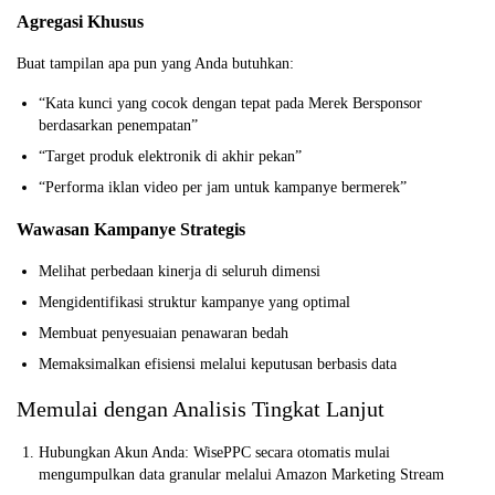
Agregasi Khusus
Buat tampilan apa pun yang Anda butuhkan:
“Kata kunci yang cocok dengan tepat pada Merek Bersponsor
berdasarkan penempatan”
“Target produk elektronik di akhir pekan”
“Performa iklan video per jam untuk kampanye bermerek”
Wawasan Kampanye Strategis
Melihat perbedaan kinerja di seluruh dimensi
Mengidentifikasi struktur kampanye yang optimal
Membuat penyesuaian penawaran bedah
Memaksimalkan efisiensi melalui keputusan berbasis data
Memulai dengan Analisis Tingkat Lanjut
Hubungkan Akun Anda:
WisePPC secara otomatis mulai
mengumpulkan data granular melalui Amazon Marketing Stream