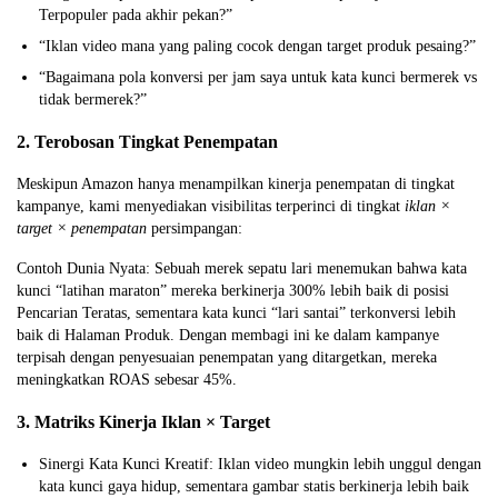
Terpopuler pada akhir pekan?”
“Iklan video mana yang paling cocok dengan target produk pesaing?”
“Bagaimana pola konversi per jam saya untuk kata kunci bermerek vs
tidak bermerek?”
2. Terobosan Tingkat Penempatan
Meskipun Amazon hanya menampilkan kinerja penempatan di tingkat
kampanye, kami menyediakan visibilitas terperinci di tingkat
iklan ×
target × penempatan
persimpangan:
Contoh Dunia Nyata:
Sebuah merek sepatu lari menemukan bahwa kata
kunci “latihan maraton” mereka berkinerja 300% lebih baik di posisi
Pencarian Teratas, sementara kata kunci “lari santai” terkonversi lebih
baik di Halaman Produk. Dengan membagi ini ke dalam kampanye
terpisah dengan penyesuaian penempatan yang ditargetkan, mereka
meningkatkan ROAS sebesar 45%.
3. Matriks Kinerja Iklan × Target
Sinergi Kata Kunci Kreatif:
Iklan video mungkin lebih unggul dengan
kata kunci gaya hidup, sementara gambar statis berkinerja lebih baik