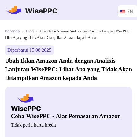
EN
Beranda
Blog
/
/
Ubah Iklan Amazon Anda dengan Analisis Lanjutan WisePPC:
Lihat Apa yang Tidak Akan Ditampilkan Amazon kepada Anda
Diperbarui 15.08.2025
Ubah Iklan Amazon Anda dengan Analisis
Lanjutan WisePPC: Lihat Apa yang Tidak Akan
Ditampilkan Amazon kepada Anda
Coba WisePPC - Alat Pemasaran Amazon
Tidak perlu kartu kredit