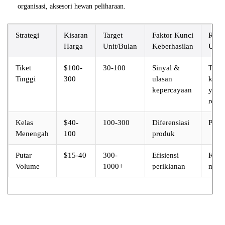
organisasi, aksesori hewan peliharaan.
Strategi
Kisaran
Target
Faktor Kunci
Risi
Harga
Unit/Bulan
Keberhasilan
Uta
Tiket
$100-
30-100
Sinyal &
Ting
Tinggi
300
ulasan
konv
kepercayaan
yang
rend
Kelas
$40-
100-300
Diferensiasi
Pers
Menengah
100
produk
Putar
$15-40
300-
Efisiensi
Komp
Volume
1000+
periklanan
marg