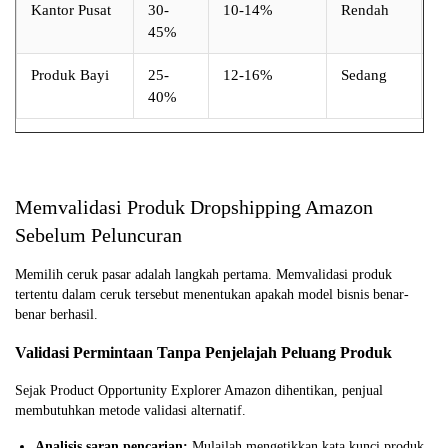
Kantor Pusat
30-
10-14%
Rendah
S
45%
Produk Bayi
25-
12-16%
Sedang
S
40%
Memvalidasi Produk Dropshipping Amazon
Sebelum Peluncuran
Memilih ceruk pasar adalah langkah pertama. Memvalidasi produk
tertentu dalam ceruk tersebut menentukan apakah model bisnis benar-
benar berhasil.
Validasi Permintaan Tanpa Penjelajah Peluang Produk
Sejak Product Opportunity Explorer Amazon dihentikan, penjual
membutuhkan metode validasi alternatif.
Analisis saran pencarian:
Mulailah mengetikkan kata kunci produk