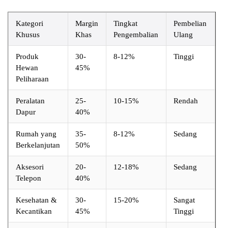
Kategori
Margin
Tingkat
Pembelian
T
Khusus
Khas
Pengembalian
Ulang
K
Produk
30-
8-12%
Tinggi
S
Hewan
45%
Peliharaan
Peralatan
25-
10-15%
Rendah
S
Dapur
40%
T
Rumah yang
35-
8-12%
Sedang
R
Berkelanjutan
50%
S
Aksesori
20-
12-18%
Sedang
T
Telepon
40%
Kesehatan &
30-
15-20%
Sangat
S
Kecantikan
45%
Tinggi
T