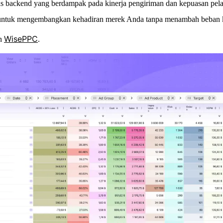
 backend yang berdampak pada kinerja pengiriman dan kepuasan pel
 untuk mengembangkan kehadiran merek Anda tanpa menambah beban k
WisePPC
an
.