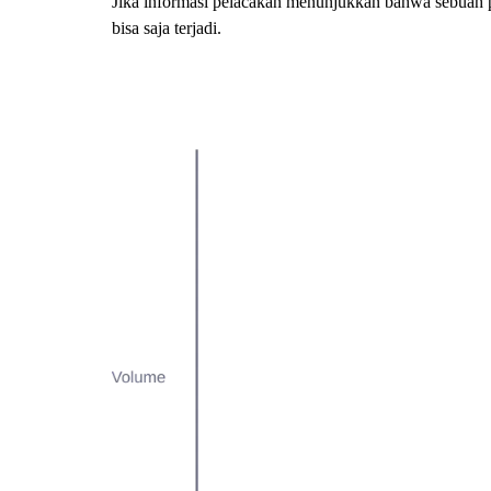
Jika informasi pelacakan menunjukkan bahwa sebuah pak
bisa saja terjadi.