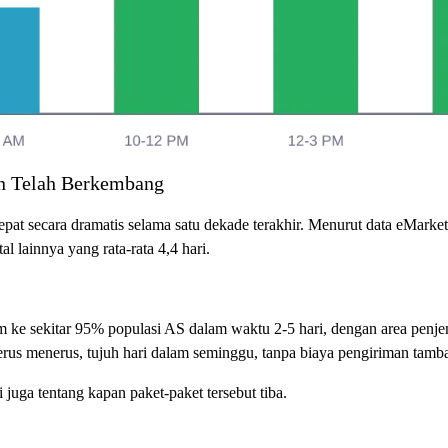
n Telah Berkembang
epat secara dramatis selama satu dekade terakhir. Menurut data eMarke
al lainnya yang rata-rata 4,4 hari.
im ke sekitar 95% populasi AS dalam waktu 2-5 hari, dengan area pe
 terus menerus, tujuh hari dalam seminggu, tanpa biaya pengiriman tamb
juga tentang kapan paket-paket tersebut tiba.