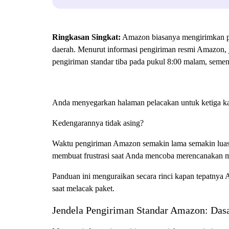
Ringkasan Singkat:
Amazon biasanya mengirimkan pak
daerah. Menurut informasi pengiriman resmi Amazon, j
pengiriman standar tiba pada pukul 8:00 malam, sement
Anda menyegarkan halaman pelacakan untuk ketiga ka
Kedengarannya tidak asing?
Waktu pengiriman Amazon semakin lama semakin luas k
membuat frustrasi saat Anda mencoba merencanakan ma
Panduan ini menguraikan secara rinci kapan tepatnya 
saat melacak paket.
Jendela Pengiriman Standar Amazon: Das