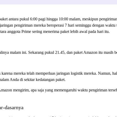
et antara pukul 6:00 pagi hingga 10:00 malam, meskipun pengiriman
aringan pengiriman mereka beroperasi 7 hari seminggu dengan waktu tra
ara anggota Prime sering menerima paket lebih awal pada hari itu.
linya malam ini. Sekarang pukul 21.45, dan paket Amazon itu masih 
arena mereka telah memperluas jaringan logistik mereka. Namun, hal 
lam Anda di sekitar kedatangan paket.
Amazon mengirim, apa saja yang memengaruhi waktu pengiriman tersebu
ar-dasarnya