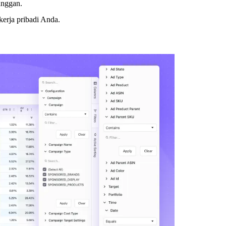
anggan.
erja pribadi Anda.