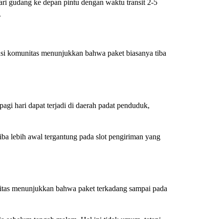
ri gudang ke depan pintu dengan waktu transit 2-5
.
usi komunitas menunjukkan bahwa paket biasanya tiba
gi hari dapat terjadi di daerah padat penduduk,
ba lebih awal tergantung pada slot pengiriman yang
unitas menunjukkan bahwa paket terkadang sampai pada