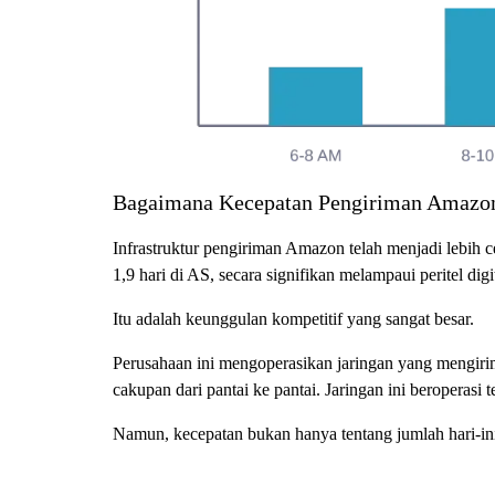
Bagaimana Kecepatan Pengiriman Amazo
Infrastruktur pengiriman Amazon telah menjadi lebih c
1,9 hari di AS, secara signifikan melampaui peritel digit
Itu adalah keunggulan kompetitif yang sangat besar.
Perusahaan ini mengoperasikan jaringan yang mengir
cakupan dari pantai ke pantai. Jaringan ini beroperasi
Namun, kecepatan bukan hanya tentang jumlah hari-ini 