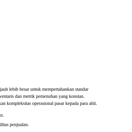
jauh lebih besar untuk mempertahankan standar
nventaris dan metrik pemenuhan yang konstan.
kompleksitas operasional pasar kepada para ahli.
n.
litas penjualan.