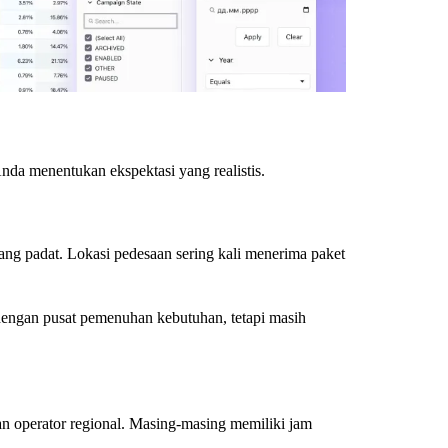
da menentukan ekspektasi yang realistis.
ng padat. Lokasi pedesaan sering kali menerima paket
dengan pusat pemenuhan kebutuhan, tetapi masih
 operator regional. Masing-masing memiliki jam