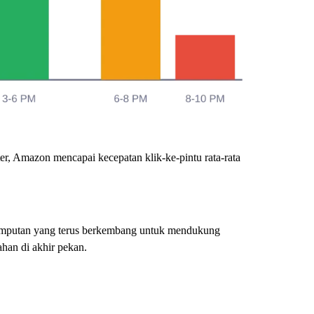
ter, Amazon mencapai kecepatan klik-ke-pintu rata-rata
njemputan yang terus berkembang untuk mendukung
ahan di akhir pekan.