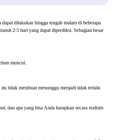
 dapat dilakukan hingga tengah malam di beberapa
nsit 2-5 hari yang dapat diprediksi. Sebagian besar
belum muncul.
itu tidak membuat menunggu menjadi tidak terlalu
t, dan apa yang bisa Anda harapkan secara realistis