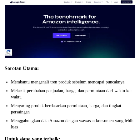
Sorotan Utama:
Membantu mengenali tren produk sebelum mencapai puncaknya
Melacak perubahan penjualan, harga, dan permintaan dari waktu ke
waktu
Menyaring produk berdasarkan permintaan, harga, dan tingkat
persaingan
Menggabungkan data Amazon dengan wawasan konsumen yang lebih
luas
Untuk siapa yang terbaik: