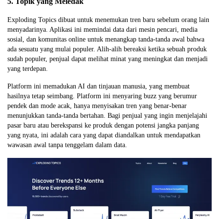
5. Topik yang Meledak
Exploding Topics dibuat untuk menemukan tren baru sebelum orang lain
menyadarinya. Aplikasi ini memindai data dari mesin pencari, media
sosial, dan komunitas online untuk menangkap tanda-tanda awal bahwa
ada sesuatu yang mulai populer. Alih-alih bereaksi ketika sebuah produk
sudah populer, penjual dapat melihat minat yang meningkat dan menjadi
yang terdepan.
Platform ini memadukan AI dan tinjauan manusia, yang membuat
hasilnya tetap seimbang. Platform ini menyaring buzz yang berumur
pendek dan mode acak, hanya menyisakan tren yang benar-benar
menunjukkan tanda-tanda bertahan. Bagi penjual yang ingin menjelajahi
pasar baru atau berekspansi ke produk dengan potensi jangka panjang
yang nyata, ini adalah cara yang dapat diandalkan untuk mendapatkan
wawasan awal tanpa tenggelam dalam data.