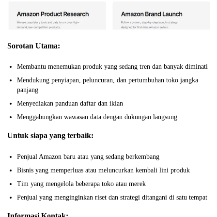
Sorotan Utama:
Membantu menemukan produk yang sedang tren dan banyak diminati
Mendukung penyiapan, peluncuran, dan pertumbuhan toko jangka
panjang
Menyediakan panduan daftar dan iklan
Menggabungkan wawasan data dengan dukungan langsung
Untuk siapa yang terbaik:
Penjual Amazon baru atau yang sedang berkembang
Bisnis yang memperluas atau meluncurkan kembali lini produk
Tim yang mengelola beberapa toko atau merek
Penjual yang menginginkan riset dan strategi ditangani di satu tempat
Informasi Kontak: