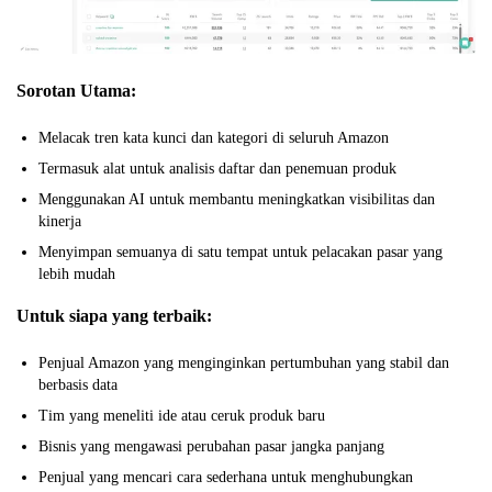
Sorotan Utama:
Melacak tren kata kunci dan kategori di seluruh Amazon
Termasuk alat untuk analisis daftar dan penemuan produk
Menggunakan AI untuk membantu meningkatkan visibilitas dan
kinerja
Menyimpan semuanya di satu tempat untuk pelacakan pasar yang
lebih mudah
Untuk siapa yang terbaik:
Penjual Amazon yang menginginkan pertumbuhan yang stabil dan
berbasis data
Tim yang meneliti ide atau ceruk produk baru
Bisnis yang mengawasi perubahan pasar jangka panjang
Penjual yang mencari cara sederhana untuk menghubungkan