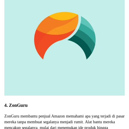
4. ZonGuru
ZonGuru membantu penjual Amazon memahami apa yang terjadi di pasar
mereka tanpa membuat segalanya menjadi rumit. Alat bantu mereka
mencakup segalanya, mulai dari menemukan ide produk hingga