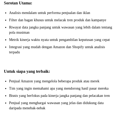
Sorotan Utama:
Analisis mendalam untuk performa penjualan dan iklan
Filter dan bagan khusus untuk melacak tren produk dan kampanye
Riwayat data jangka panjang untuk wawasan yang lebih dalam tentang
pola musiman
Metrik kinerja waktu nyata untuk pengambilan keputusan yang cepat
Integrasi yang mudah dengan Amazon dan Shopify untuk analisis
terpadu
Untuk siapa yang terbaik:
Penjual Amazon yang mengelola beberapa produk atau merek
Tim yang ingin memahami apa yang mendorong hasil pasar mereka
Bisnis yang berfokus pada kinerja jangka panjang dan pelacakan tren
Penjual yang menghargai wawasan yang jelas dan didukung data
daripada menebak-nebak