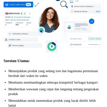
Sorotan Utama:
Menunjukkan produk yang sedang tren dan bagaimana permintaan
berubah dari waktu ke waktu
Membantu membandingkan seberapa kompetitif berbagai kategori
Memberikan wawasan yang cepat dan langsung tentang pergerakan
produk
Memudahkan untuk menemukan produk yang layak diteliti lebih
lanjut