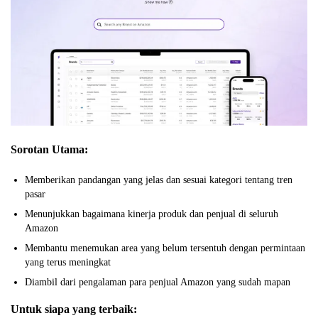
Sorotan Utama:
Memberikan pandangan yang jelas dan sesuai kategori tentang tren
pasar
Menunjukkan bagaimana kinerja produk dan penjual di seluruh
Amazon
Membantu menemukan area yang belum tersentuh dengan permintaan
yang terus meningkat
Diambil dari pengalaman para penjual Amazon yang sudah mapan
Untuk siapa yang terbaik: