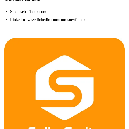
Situs web: flapen.com
LinkedIn: www.linkedin.com/company/flapen