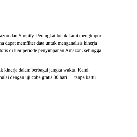
mazon dan Shopify. Perangkat lunak kami mengimpor
na dapat memfilter data untuk menganalisis kinerja
oris di luar periode penyimpanan Amazon, sehingga
k kinerja dalam berbagai jangka waktu. Kami
ai dengan uji coba gratis 30 hari — tanpa kartu