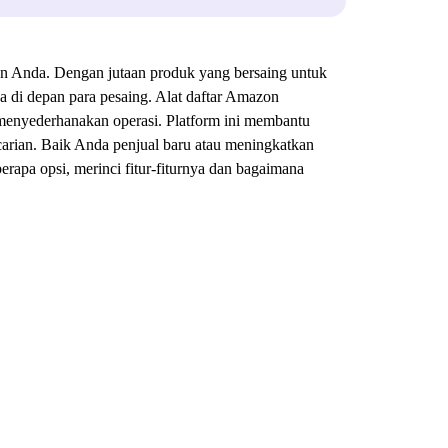
n Anda. Dengan jutaan produk yang bersaing untuk
a di depan para pesaing. Alat daftar Amazon
uk menyederhanakan operasi. Platform ini membantu
carian. Baik Anda penjual baru atau meningkatkan
berapa opsi, merinci fitur-fiturnya dan bagaimana