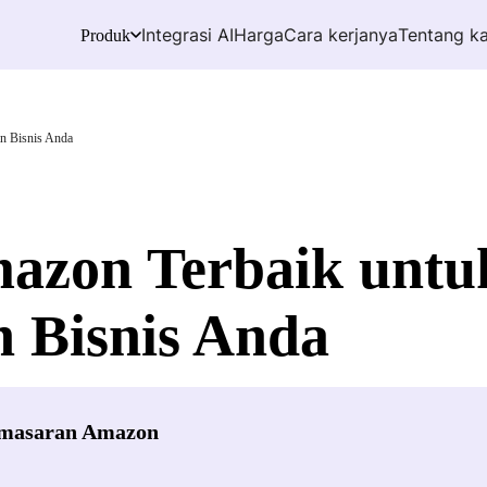
Integrasi AI
Harga
Cara kerjanya
Tentang k
Produk
n Bisnis Anda
mazon Terbaik untu
 Bisnis Anda
emasaran Amazon