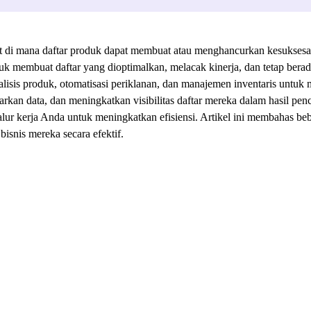
t di mana daftar produk dapat membuat atau menghancurkan kesuksesa
k membuat daftar yang dioptimalkan, melacak kinerja, dan tetap berad
 analisis produk, otomatisasi periklanan, dan manajemen inventaris unt
an data, dan meningkatkan visibilitas daftar mereka dalam hasil pen
m alur kerja Anda untuk meningkatkan efisiensi. Artikel ini membahas be
snis mereka secara efektif.