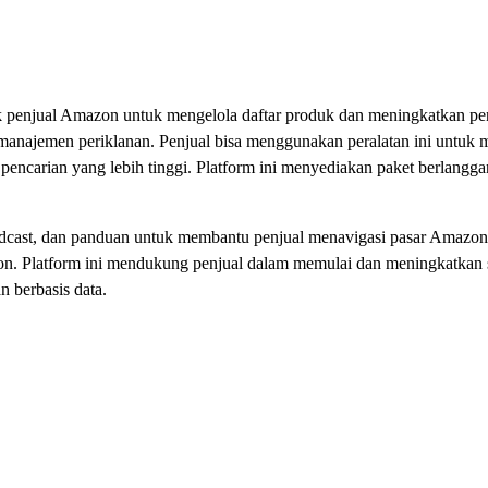
 penjual Amazon untuk mengelola daftar produk dan meningkatkan penj
dan manajemen periklanan. Penjual bisa menggunakan peralatan ini un
t pencarian yang lebih tinggi. Platform ini menyediakan paket berlang
odcast, dan panduan untuk membantu penjual menavigasi pasar Amazon
zon. Platform ini mendukung penjual dalam memulai dan meningkatkan s
 berbasis data.