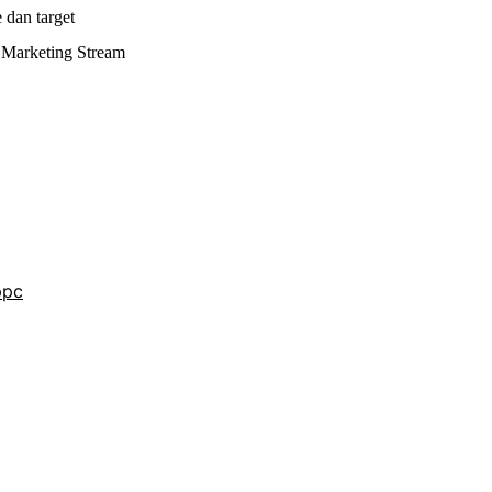
dan target
 Marketing Stream
ppc