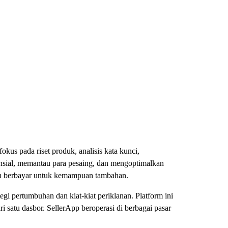
us pada riset produk, analisis kata kunci,
tensial, memantau para pesaing, dan mengoptimalkan
anan berbayar untuk kemampuan tambahan.
gi pertumbuhan dan kiat-kiat periklanan. Platform ini
satu dasbor. SellerApp beroperasi di berbagai pasar