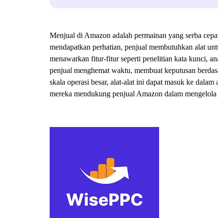
Menjual di Amazon adalah permainan yang serba cepa
mendapatkan perhatian, penjual membutuhkan alat untu
menawarkan fitur-fitur seperti penelitian kata kunci,
penjual menghemat waktu, membuat keputusan berdasark
skala operasi besar, alat-alat ini dapat masuk ke dala
mereka mendukung penjual Amazon dalam mengelola bi