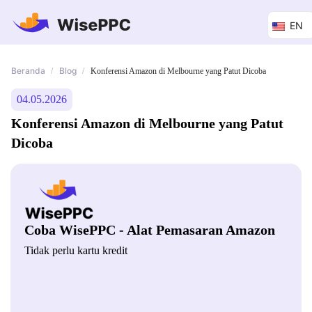
EN
Beranda
Blog
/
/
Konferensi Amazon di Melbourne yang Patut Dicoba
04.05.2026
Konferensi Amazon di Melbourne yang Patut
Dicoba
Coba WisePPC - Alat Pemasaran Amazon
Tidak perlu kartu kredit