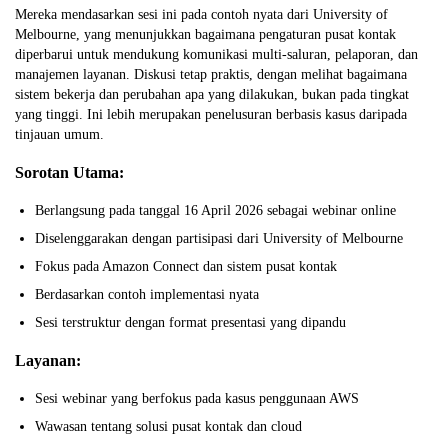
Mereka mendasarkan sesi ini pada contoh nyata dari University of
Melbourne, yang menunjukkan bagaimana pengaturan pusat kontak
diperbarui untuk mendukung komunikasi multi-saluran, pelaporan, dan
manajemen layanan. Diskusi tetap praktis, dengan melihat bagaimana
sistem bekerja dan perubahan apa yang dilakukan, bukan pada tingkat
yang tinggi. Ini lebih merupakan penelusuran berbasis kasus daripada
tinjauan umum.
Sorotan Utama:
Berlangsung pada tanggal 16 April 2026 sebagai webinar online
Diselenggarakan dengan partisipasi dari University of Melbourne
Fokus pada Amazon Connect dan sistem pusat kontak
Berdasarkan contoh implementasi nyata
Sesi terstruktur dengan format presentasi yang dipandu
Layanan:
Sesi webinar yang berfokus pada kasus penggunaan AWS
Wawasan tentang solusi pusat kontak dan cloud