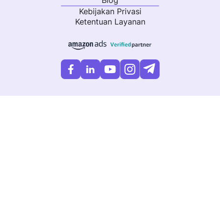
Kebijakan Privasi
Ketentuan Layanan