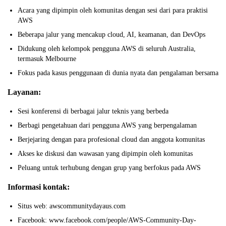
Acara yang dipimpin oleh komunitas dengan sesi dari para praktisi
AWS
Beberapa jalur yang mencakup cloud, AI, keamanan, dan DevOps
Didukung oleh kelompok pengguna AWS di seluruh Australia,
termasuk Melbourne
Fokus pada kasus penggunaan di dunia nyata dan pengalaman bersama
Layanan:
Sesi konferensi di berbagai jalur teknis yang berbeda
Berbagi pengetahuan dari pengguna AWS yang berpengalaman
Berjejaring dengan para profesional cloud dan anggota komunitas
Akses ke diskusi dan wawasan yang dipimpin oleh komunitas
Peluang untuk terhubung dengan grup yang berfokus pada AWS
Informasi kontak:
Situs web: awscommunitydayaus.com
Facebook: www.facebook.com/people/AWS-Community-Day-