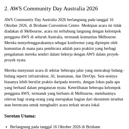
2. AWS Community Day Australia 2026
AWS Community Day Australia 2026 berlangsung pada tanggal 16
Oktober 2026, di Brisbane Convention Centre. Meskipun acara ini tidak
diadakan di Melbourne, acara ini terhubung langsung dengan kelompok
pengguna AWS di seluruh Australia, termasuk komunitas Melbourne.
Mereka menyelenggarakannya sebagai konferensi yang dipimpin oleh
komunitas di mana para pembicara adalah para praktisi yang berbagi
pengalaman mereka sendiri dalam bekerja dengan AWS dalam proyek-
proyek nyata.
Mereka menyusun acara di sekitar beberapa jalur yang mencakup bidang-
bidang seperti infrastruktur, AI, keamanan, dan DevOps. Sesi-sesinya
biasanya lebih bersifat praktis daripada teoretis, dengan fokus pada apa
yang berhasil dalam pengaturan nyata. Keterlibatan beberapa kelompok
pengguna AWS, termasuk yang berbasis di Melbourne, membuatnya
relevan bagi orang-orang yang merupakan bagian dari ekosistem tersebut
atau berencana untuk menghadiri acara terkait secara lokal.
Sorotan Utama:
Berlangsung pada tanggal 16 Oktober 2026 di Brisbane