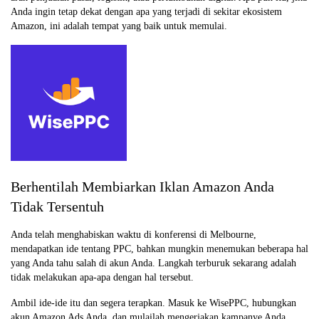
Anda ingin tetap dekat dengan apa yang terjadi di sekitar ekosistem
Amazon, ini adalah tempat yang baik untuk memulai.
Berhentilah Membiarkan Iklan Amazon Anda
Tidak Tersentuh
Anda telah menghabiskan waktu di konferensi di Melbourne,
mendapatkan ide tentang PPC, bahkan mungkin menemukan beberapa hal
yang Anda tahu salah di akun Anda. Langkah terburuk sekarang adalah
tidak melakukan apa-apa dengan hal tersebut.
Ambil ide-ide itu dan segera terapkan. Masuk ke WisePPC, hubungkan
akun Amazon Ads Anda, dan mulailah mengerjakan kampanye Anda