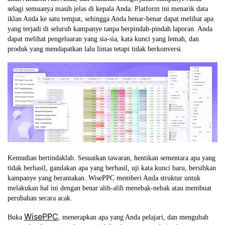
selagi semuanya masih jelas di kepala Anda. Platform ini menarik data
iklan Anda ke satu tempat, sehingga Anda benar-benar dapat melihat apa
yang terjadi di seluruh kampanye tanpa berpindah-pindah laporan. Anda
dapat melihat pengeluaran yang sia-sia, kata kunci yang lemah, dan
produk yang mendapatkan lalu lintas tetapi tidak berkonversi.
Kemudian bertindaklah. Sesuaikan tawaran, hentikan sementara apa yang
tidak berhasil, gandakan apa yang berhasil, uji kata kunci baru, bersihkan
kampanye yang berantakan. WisePPC memberi Anda struktur untuk
melakukan hal ini dengan benar alih-alih menebak-nebak atau membuat
perubahan secara acak.
WisePPC
Buka
, menerapkan apa yang Anda pelajari, dan mengubah