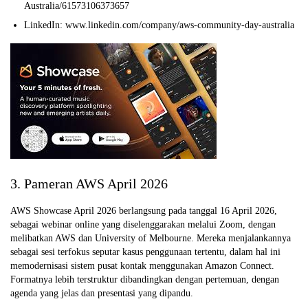
Australia/61573106373657
LinkedIn: www.linkedin.com/company/aws-community-day-australia
3. Pameran AWS April 2026
AWS Showcase April 2026 berlangsung pada tanggal 16 April 2026,
sebagai webinar online yang diselenggarakan melalui Zoom, dengan
melibatkan AWS dan University of Melbourne. Mereka menjalankannya
sebagai sesi terfokus seputar kasus penggunaan tertentu, dalam hal ini
memodernisasi sistem pusat kontak menggunakan Amazon Connect.
Formatnya lebih terstruktur dibandingkan dengan pertemuan, dengan
agenda yang jelas dan presentasi yang dipandu.