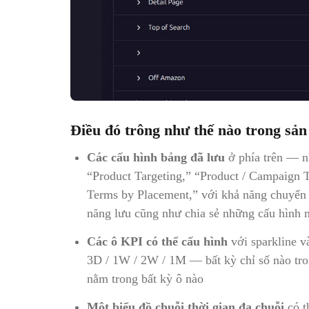
Điều đó trông như thế nào trong sả
Các cấu hình bảng đã lưu
ở phía trên — n
“Product Targeting,” “Product / Campaign T
Terms by Placement,” với khả năng chuyển 
năng lưu cũng như chia sẻ những cấu hình 
Các ô KPI có thể cấu hình
với sparkline v
3D / 1W / 2W / 1M — bất kỳ chỉ số nào tro
nằm trong bất kỳ ô nào
Một biểu đồ chuỗi thời gian đa chuỗi
có t