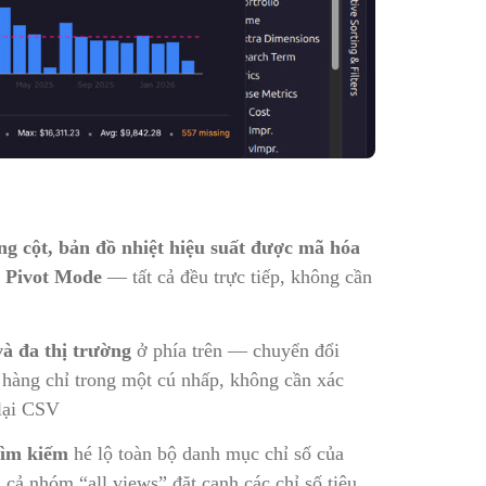
ừng cột, bản đồ nhiệt hiệu suất được mã hóa
 Pivot Mode
— tất cả đều trực tiếp, không cần
à đa thị trường
ở phía trên — chuyển đổi
hàng chỉ trong một cú nhấp, không cần xác
 lại CSV
tìm kiếm
hé lộ toàn bộ danh mục chỉ số của
ả nhóm “all views” đặt cạnh các chỉ số tiêu