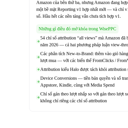
Amazon của bên thứ ba, nhưng Amazon đang hợp 
một bề mặt Reporting v1 hợp nhất mới — và chỉ v1
số. Hầu hết các nền tảng vẫn chưa tích hợp v1.
Những gì điều đó mở khóa trong WisePPC
54 chỉ số attribution “all views” mà Amazon đã 
năm 2026 — cả hai phương pháp luận view-thro
Các phân tích New-to-Brand: thêm vào giỏ hàng, 
lượt mua — với các biến thể FromClicks / From
Attribution kiểu Halo được tách khỏi attribution
Device Conversions — tiền bản quyền và số tra
Appstore, Kindle, cùng với Media Spend
Chỉ số gán theo lượt nhấp so với gán theo lượt x
không chỉ riêng các chỉ số attribution