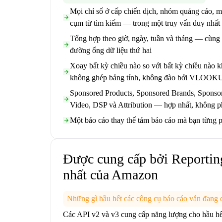
Mọi chỉ số ở cấp chiến dịch, nhóm quảng cáo, mụ
cụm từ tìm kiếm — trong một truy vấn duy nhất
Tổng hợp theo giờ, ngày, tuần và tháng — cùng 
đường ống dữ liệu thứ hai
Xoay bất kỳ chiều nào so với bất kỳ chiều nào 
không ghép bảng tính, không đào bới VLOOK
Sponsored Products, Sponsored Brands, Sponso
Video, DSP và Attribution — hợp nhất, không phả
Một báo cáo thay thế tám báo cáo mà bạn từng p
Được cung cấp bởi Reportin
nhất của Amazon
Những gì hầu hết các công cụ báo cáo vẫn đang
Các API v2 và v3 cung cấp năng lượng cho hầu hết