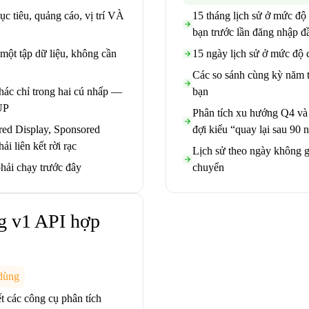
c tiêu, quảng cáo, vị trí VÀ
15 tháng lịch sử ở mức độ 
bạn trước lần đăng nhập đầ
một tập dữ liệu, không cần
15 ngày lịch sử ở mức độ c
Các so sánh cùng kỳ năm t
khác chỉ trong hai cú nhấp —
bạn
UP
Phân tích xu hướng Q4 và
red Display, Sponsored
đợi kiểu “quay lại sau 90 
i liên kết rời rạc
Lịch sử theo ngày không g
hải chạy trước đây
chuyển
g v1 API hợp
 dùng
 các công cụ phân tích