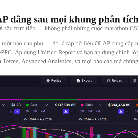
P đằng sau mọi khung phân tíc
i sâu trực tiếp — không phải những cuộc marathon C
à một báo cáo phụ — đó là tập dữ liệu OLAP cung cấp
ePPC. Áp dụng Unified Report và bạn áp dụng chính lớp 
h Terms, Advanced Analytics, và mọi báo cáo mà chúng t