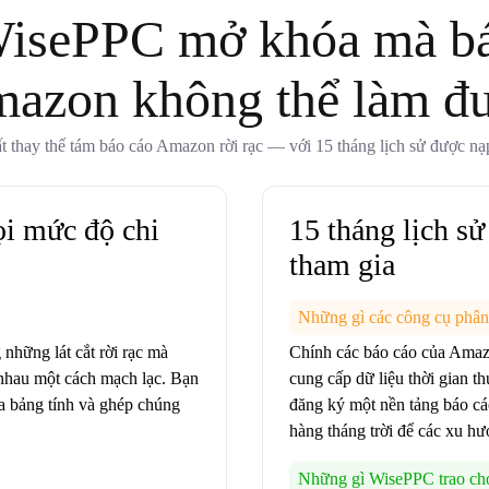
isePPC mở khóa mà bá
azon không thể làm đ
t thay thế tám báo cáo Amazon rời rạc — với 15 tháng lịch sử được nạ
ọi mức độ chi
15 tháng lịch s
tham gia
Những gì các công cụ phân
những lát cắt rời rạc mà
Chính các báo cáo của Amazo
 nhau một cách mạch lạc. Bạn
cung cấp dữ liệu thời gian 
 ra bảng tính và ghép chúng
đăng ký một nền tảng báo cá
hàng tháng trời để các xu hư
Những gì WisePPC trao cho