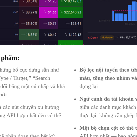
n phẩm:
hững bố cục dựng sẵn như
Bộ lọc nội tuyến theo t
ype / Target,” “Search
màu, tổng theo nhóm và
đổi bằng một cú nhấp và khả
dựng lại
mới
Ngữ cảnh đa tài khoản v
à các nút chuyển xu hướng
giữa các danh mục khách 
ng API hợp nhất đều có thể
thực lại, không cần ghép
Một bộ chọn cột có thể 
hể phân đoạn theo bất kỳ
API hợp nhất — bao gồm c