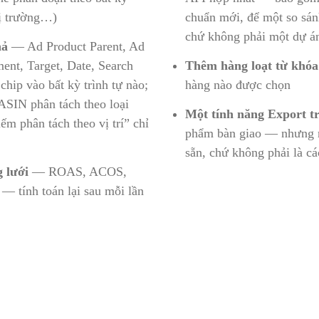
thị trường…)
chuẩn mới, để một so sán
chứ không phải một dự á
hả
— Ad Product Parent, Ad
nt, Target, Date, Search
Thêm hàng loạt từ khóa
hip vào bất kỳ trình tự nào;
hàng nào được chọn
 ASIN phân tách theo loại
Một tính năng Export tr
ếm phân tách theo vị trí” chỉ
phẩm bàn giao — nhưng n
sẵn, chứ không phải là c
g lưới
— ROAS, ACOS,
ính toán lại sau mỗi lần