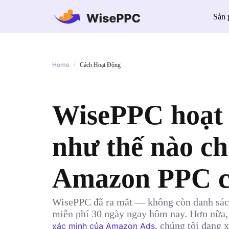
Sản
Home
/
Cách Hoạt Động
WisePPC hoạt
như thế nào c
Amazon PPC c
WisePPC đã ra mắt — không còn danh sách
miễn phí 30 ngày ngay hôm nay. Hơn nữa, 
, chúng tôi đang
xác minh của Amazon Ads