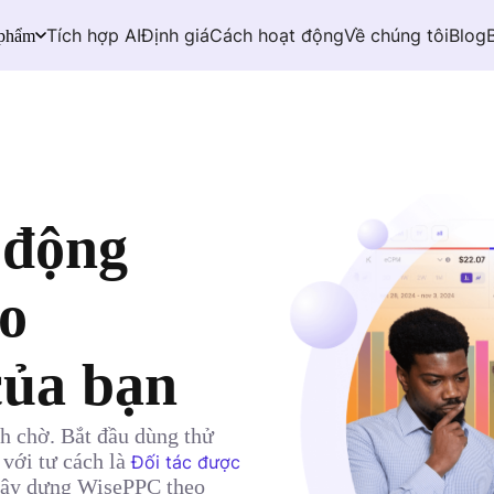
Tích hợp AI
Định giá
Cách hoạt động
Về chúng tôi
Blog
 phẩm
 động
ho
ủa bạn
 chờ. Bắt đầu dùng thử
với tư cách là
Đối tác được
 xây dựng WisePPC theo