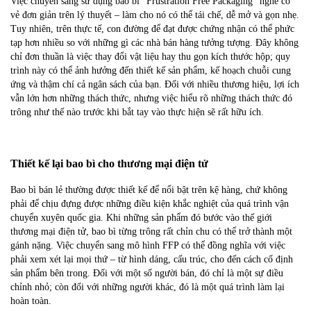
Việc chuyển sang sử dụng bao bì “Frustration Free Packaging” nghe có
vẻ đơn giản trên lý thuyết – làm cho nó có thể tái chế, dễ mở và gọn nhẹ.
Tuy nhiên, trên thực tế, con đường để đạt được chứng nhận có thể phức
tạp hơn nhiều so với những gì các nhà bán hàng tưởng tượng. Đây không
chỉ đơn thuần là việc thay đổi vật liệu hay thu gọn kích thước hộp; quy
trình này có thể ảnh hưởng đến thiết kế sản phẩm, kế hoạch chuỗi cung
ứng và thậm chí cả ngân sách của bạn. Đối với nhiều thương hiệu, lợi ích
vẫn lớn hơn những thách thức, nhưng việc hiểu rõ những thách thức đó
trông như thế nào trước khi bắt tay vào thực hiện sẽ rất hữu ích.
Thiết kế lại bao bì cho thương mại điện tử
Bao bì bán lẻ thường được thiết kế để nổi bật trên kệ hàng, chứ không
phải để chịu đựng được những điều kiện khắc nghiệt của quá trình vận
chuyển xuyên quốc gia. Khi những sản phẩm đó bước vào thế giới
thương mại điện tử, bao bì từng trông rất chỉn chu có thể trở thành một
gánh nặng. Việc chuyển sang mô hình FFP có thể đồng nghĩa với việc
phải xem xét lại mọi thứ – từ hình dáng, cấu trúc, cho đến cách cố định
sản phẩm bên trong. Đối với một số người bán, đó chỉ là một sự điều
chỉnh nhỏ; còn đối với những người khác, đó là một quá trình làm lại
hoàn toàn.