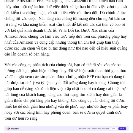
chuẩn “Frustration Free Packaging” của Amazon có thể khiến bạn cảm
thấy như một dự án lớn. Từ việc thiết kế lại bao bì đến việc vượt qua các
bài kiểm tra chứng nhận, có rất nhiều việc cần theo dõi. Đó chính là lúc
chúng tôi vào cuộc. Nền tảng của chúng tôi mang đến cho người bán sự
rõ ràng và khả năng kiểm soát cần thiết để kết nối các cải tiến về bao bì
với kết quả kinh doanh thực tế. Vì là Đối tác Được Xác nhận của
Amazon Ads, chúng tôi làm việc trực tiếp dựa trên các phương pháp hay
nhất của Amazon và cung cấp những thông tin chi tiết giúp bạn thấy
được các lựa chọn về bao bì tác động như thế nào đến cả hiệu suất quảng
cáo lẫn doanh số bán hàng.
Với các công cụ phân tích của chúng tôi, bạn có thể đi sâu vào các xu
hướng dài hạn, phát hiện những thay đổi về hiệu suất theo thời gian thực
và đánh giá xem các sản phẩm được chứng nhận FFP của bạn có đang thu
hút được sự chú ý và tỷ lệ chuyển đổi xứng đáng hay không. Chúng tôi
giúp bạn dễ dàng xác định liệu việc cập nhật bao bì có đang cải thiện sự
hài lòng của khách hàng, nâng cao thứ hạng tìm kiếm hay đơn giản là
giảm thiểu chi phí lãng phí hay không. Các công cụ của chúng tôi được
thiết kế để đơn giản hóa những vấn đề phức tạp, nhờ đó thay vì phải loay
hoay với các bảng tính hay phỏng đoán, bạn sẽ đưa ra quyết định dựa
trên dữ liệu rõ ràng.