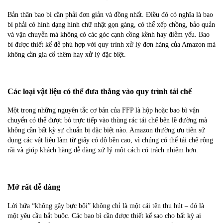
Bản thân bao bì cần phải đơn giản và đồng nhất. Điều đó có nghĩa là bao
bì phải có hình dạng hình chữ nhật gọn gàng, có thể xếp chồng, bảo quản
và vận chuyển mà không có các góc cạnh cồng kềnh hay điểm yếu. Bao
bì được thiết kế để phù hợp với quy trình xử lý đơn hàng của Amazon mà
không cần gia cố thêm hay xử lý đặc biệt.
Các loại vật liệu có thể đưa thẳng vào quy trình tái chế
Một trong những nguyên tắc cơ bản của FFP là hộp hoặc bao bì vận
chuyển có thể được bỏ trực tiếp vào thùng rác tái chế bên lề đường mà
không cần bất kỳ sự chuẩn bị đặc biệt nào. Amazon thường ưu tiên sử
dụng các vật liệu làm từ giấy có độ bền cao, vì chúng có thể tái chế rộng
rãi và giúp khách hàng dễ dàng xử lý một cách có trách nhiệm hơn.
Mở rất dễ dàng
Lời hứa “không gây bực bội” không chỉ là một cái tên thu hút – đó là
một yêu cầu bắt buộc. Các bao bì cần được thiết kế sao cho bất kỳ ai