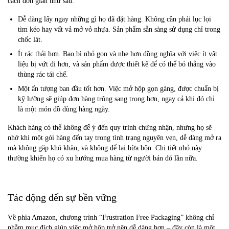
cách đơn giản như sau:
Dễ dàng lấy ngay những gì họ đã đặt hàng. Không cần phải lục lọi
tìm kéo hay vất vả mở vỏ nhựa. Sản phẩm sẵn sàng sử dụng chỉ trong
chốc lát.
Ít rác thải hơn. Bao bì nhỏ gọn và nhẹ hơn đồng nghĩa với việc ít vật
liệu bị vứt đi hơn, và sản phẩm được thiết kế để có thể bỏ thẳng vào
thùng rác tái chế.
Một ấn tượng ban đầu tốt hơn. Việc mở hộp gọn gàng, được chuẩn bị
kỹ lưỡng sẽ giúp đơn hàng trông sang trọng hơn, ngay cả khi đó chỉ
là một món đồ dùng hàng ngày.
Khách hàng có thể không để ý đến quy trình chứng nhận, nhưng họ sẽ
nhớ khi một gói hàng đến tay trong tình trạng nguyên vẹn, dễ dàng mở ra
mà không gặp khó khăn, và không để lại bừa bộn. Chi tiết nhỏ này
thường khiến họ có xu hướng mua hàng từ người bán đó lần nữa.
Tác động đến sự bền vững
Về phía Amazon, chương trình “Frustration Free Packaging” không chỉ
nhằm mục đích giúp việc mở hộp trở nên dễ dàng hơn – đây còn là một