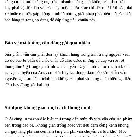
cũng có thể mở chúng một cách nhanh chóng, mà không cần dao, kéo
hay phải vật lộn lâu với các dây buộc nhựa. Các chi tiết như lưỡi kéo, dải
xé hoặc các nếp gấp thông minh là những giải pháp phổ biến mà các nhà
bán hàng thường áp dụng để đáp ứng tiêu chuẩn này.
Bảo vệ mà không cần đóng gói quá nhiều
Sản phẩm vẫn cần phải đến tay khách hàng trong tình trạng nguyên vẹn,
do đó bao bì phải đủ chắc chắn để chịu được những va đập và rơi rớt
thông thường trong quá trình vận chuyển. Đây chính là lúc các bài kiểm
tra vận chuyển của Amazon phát huy tác dụng, đảm bảo sản phẩm vẫn
nguyên vẹn sau hành trình mà không cần phải sử dụng quá nhiều vật liệu
đệm hay đóng gói hai lớp.
Sử dụng không gian một cách thông minh
Cuối cùng, Amazon đặc biệt chú trọng đến mức độ vừa vặn của sản phẩm
bên trong bao bì. Không gian trống hoặc vật liệu đệm cồng kềnh không
chỉ gây lãng phí mà còn làm tăng chi phí vận chuyển và lưu kho. Mục