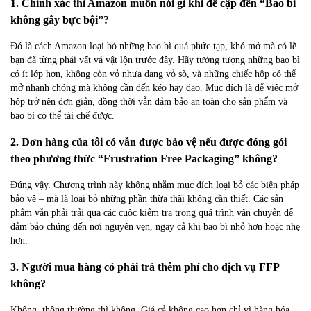
1. Chính xác thì Amazon muốn nói gì khi đề cập đến “Bao bì
không gây bực bội”?
Đó là cách Amazon loại bỏ những bao bì quá phức tạp, khó mở mà có lẽ
bạn đã từng phải vất vả vật lộn trước đây. Hãy tưởng tượng những bao bì
có ít lớp hơn, không còn vỏ nhựa dạng vỏ sò, và những chiếc hộp có thể
mở nhanh chóng mà không cần đến kéo hay dao. Mục đích là để việc mở
hộp trở nên đơn giản, đồng thời vẫn đảm bảo an toàn cho sản phẩm và
bao bì có thể tái chế được.
2. Đơn hàng của tôi có vẫn được bảo vệ nếu được đóng gói
theo phương thức “Frustration Free Packaging” không?
Đúng vậy. Chương trình này không nhằm mục đích loại bỏ các biện pháp
bảo vệ – mà là loại bỏ những phần thừa thãi không cần thiết. Các sản
phẩm vẫn phải trải qua các cuộc kiểm tra trong quá trình vận chuyển để
đảm bảo chúng đến nơi nguyên vẹn, ngay cả khi bao bì nhỏ hơn hoặc nhẹ
hơn.
3. Người mua hàng có phải trả thêm phí cho dịch vụ FFP
không?
Không, thông thường thì không. Giá cả không cao hơn chỉ vì hàng hóa