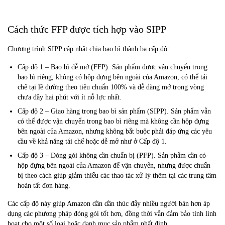
Cách thức FFP được tích hợp vào SIPP
Chương trình SIPP cập nhật chia bao bì thành ba cấp độ:
Cấp độ 1 – Bao bì dễ mở (FFP). Sản phẩm được vận chuyển trong
bao bì riêng, không có hộp đựng bên ngoài của Amazon, có thể tái
chế tại lề đường theo tiêu chuẩn 100% và dễ dàng mở trong vòng
chưa đầy hai phút với ít nỗ lực nhất.
Cấp độ 2 – Giao hàng trong bao bì sản phẩm (SIPP). Sản phẩm vẫn
có thể được vận chuyển trong bao bì riêng mà không cần hộp đựng
bên ngoài của Amazon, nhưng không bắt buộc phải đáp ứng các yêu
cầu về khả năng tái chế hoặc dễ mở như ở Cấp độ 1.
Cấp độ 3 – Đóng gói không cần chuẩn bị (PFP). Sản phẩm cần có
hộp đựng bên ngoài của Amazon để vận chuyển, nhưng được chuẩn
bị theo cách giúp giảm thiểu các thao tác xử lý thêm tại các trung tâm
hoàn tất đơn hàng.
Các cấp độ này giúp Amazon dần dần thúc đẩy nhiều người bán hơn áp
dụng các phương pháp đóng gói tốt hơn, đồng thời vẫn đảm bảo tính linh
hoạt cho một số loại hoặc danh mục sản phẩm nhất định.