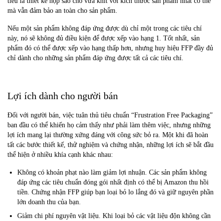
tiêu là thiết kế hộp sao cho vừa khít với kích thước sản phẩm nhất có thể
mà vẫn đảm bảo an toàn cho sản phẩm.
Nếu một sản phẩm không đáp ứng được dù chỉ một trong các tiêu chí
này, nó sẽ không đủ điều kiện để được xếp vào hạng 1. Tốt nhất, sản
phẩm đó có thể được xếp vào hạng thấp hơn, nhưng huy hiệu FFP đầy đủ
chỉ dành cho những sản phẩm đáp ứng được tất cả các tiêu chí.
Lợi ích dành cho người bán
Đối với người bán, việc tuân thủ tiêu chuẩn “Frustration Free Packaging”
ban đầu có thể khiến họ cảm thấy như phải làm thêm việc, nhưng những
lợi ích mang lại thường xứng đáng với công sức bỏ ra. Một khi đã hoàn
tất các bước thiết kế, thử nghiệm và chứng nhận, những lợi ích sẽ bắt đầu
thể hiện ở nhiều khía cạnh khác nhau:
Không có khoản phạt nào làm giảm lợi nhuận. Các sản phẩm không
đáp ứng các tiêu chuẩn đóng gói nhất định có thể bị Amazon thu hồi
tiền. Chứng nhận FFP giúp bạn loại bỏ lo lắng đó và giữ nguyên phần
lớn doanh thu của bạn.
Giảm chi phí nguyên vật liệu. Khi loại bỏ các vật liệu độn không cần