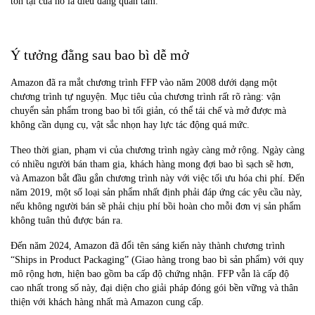
tồn tại của nó là điều đáng quan tâm.
Ý tưởng đằng sau bao bì dễ mở
Amazon đã ra mắt chương trình FFP vào năm 2008 dưới dạng một
chương trình tự nguyện. Mục tiêu của chương trình rất rõ ràng: vận
chuyển sản phẩm trong bao bì tối giản, có thể tái chế và mở được mà
không cần dụng cụ, vật sắc nhọn hay lực tác động quá mức.
Theo thời gian, phạm vi của chương trình ngày càng mở rộng. Ngày càng
có nhiều người bán tham gia, khách hàng mong đợi bao bì sạch sẽ hơn,
và Amazon bắt đầu gắn chương trình này với việc tối ưu hóa chi phí. Đến
năm 2019, một số loại sản phẩm nhất định phải đáp ứng các yêu cầu này,
nếu không người bán sẽ phải chịu phí bồi hoàn cho mỗi đơn vị sản phẩm
không tuân thủ được bán ra.
Đến năm 2024, Amazon đã đổi tên sáng kiến này thành chương trình
“Ships in Product Packaging” (Giao hàng trong bao bì sản phẩm) với quy
mô rộng hơn, hiện bao gồm ba cấp độ chứng nhận. FFP vẫn là cấp độ
cao nhất trong số này, đại diện cho giải pháp đóng gói bền vững và thân
thiện với khách hàng nhất mà Amazon cung cấp.