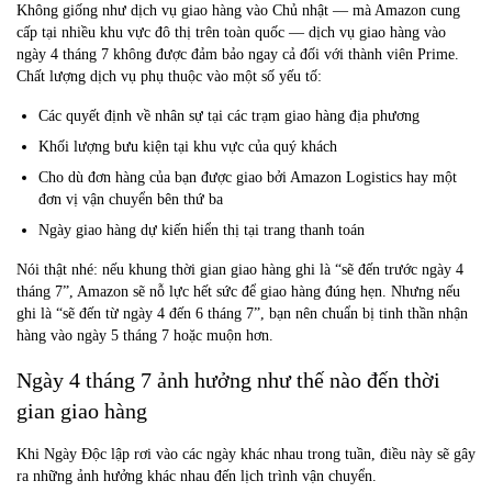
Không giống như dịch vụ giao hàng vào Chủ nhật — mà Amazon cung
cấp tại nhiều khu vực đô thị trên toàn quốc — dịch vụ giao hàng vào
ngày 4 tháng 7 không được đảm bảo ngay cả đối với thành viên Prime.
Chất lượng dịch vụ phụ thuộc vào một số yếu tố:
Các quyết định về nhân sự tại các trạm giao hàng địa phương
Khối lượng bưu kiện tại khu vực của quý khách
Cho dù đơn hàng của bạn được giao bởi Amazon Logistics hay một
đơn vị vận chuyển bên thứ ba
Ngày giao hàng dự kiến hiển thị tại trang thanh toán
Nói thật nhé: nếu khung thời gian giao hàng ghi là “sẽ đến trước ngày 4
tháng 7”, Amazon sẽ nỗ lực hết sức để giao hàng đúng hẹn. Nhưng nếu
ghi là “sẽ đến từ ngày 4 đến 6 tháng 7”, bạn nên chuẩn bị tinh thần nhận
hàng vào ngày 5 tháng 7 hoặc muộn hơn.
Ngày 4 tháng 7 ảnh hưởng như thế nào đến thời
gian giao hàng
Khi Ngày Độc lập rơi vào các ngày khác nhau trong tuần, điều này sẽ gây
ra những ảnh hưởng khác nhau đến lịch trình vận chuyển.