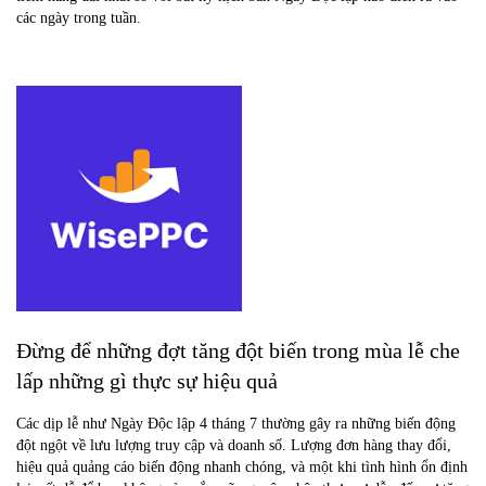
các ngày trong tuần.
Đừng để những đợt tăng đột biến trong mùa lễ che
lấp những gì thực sự hiệu quả
Các dịp lễ như Ngày Độc lập 4 tháng 7 thường gây ra những biến động
đột ngột về lưu lượng truy cập và doanh số. Lượng đơn hàng thay đổi,
hiệu quả quảng cáo biến động nhanh chóng, và một khi tình hình ổn định