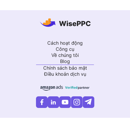
Cách hoạt động
Công cụ
Về chúng tôi
Blog
Chính sách bảo mật
Điều khoản dịch vụ