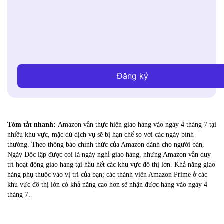
Đăng ký
Tóm tắt nhanh:
Amazon vẫn thực hiện giao hàng vào ngày 4 tháng 7 tại
nhiều khu vực, mặc dù dịch vụ sẽ bị hạn chế so với các ngày bình
thường. Theo thông báo chính thức của Amazon dành cho người bán,
Ngày Độc lập được coi là ngày nghỉ giao hàng, nhưng Amazon vẫn duy
trì hoạt động giao hàng tại hầu hết các khu vực đô thị lớn. Khả năng giao
hàng phụ thuộc vào vị trí của bạn; các thành viên Amazon Prime ở các
khu vực đô thị lớn có khả năng cao hơn sẽ nhận được hàng vào ngày 4
tháng 7.