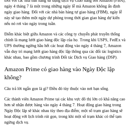
Đối với các nhà bán hàng sử dụng dịch vụ Giao hàng bởi Amazon (FBA),
ngày 4 tháng 7 là một trong những ngày lễ mà Amazon không ấn định
ngày giao hàng. Đối với các nhà bán hàng tự giao hàng (FBM), ngày lễ
này sẽ tạo thêm một ngày dự phòng trong thời gian giao hàng dự kiến
nếu nó rơi vào ngày trong tuần.
Điểm khác biệt giữa Amazon và các công ty chuyển phát truyền thống
chính là mạng lưới giao hàng độc lập của họ. Trong khi USPS, FedEx và
UPS thường ngừng hầu hết các hoạt động vào ngày 4 tháng 7, Amazon
vẫn duy trì mạng lưới giao hàng độc lập thông qua các đối tác logistics
khác nhau, bao gồm chương trình Đối tác Dịch vụ Giao hàng (DSP).
Amazon Prime có giao hàng vào Ngày Độc lập
không?
Câu trả lời ngắn gọn là gì? Điều đó tùy thuộc vào nơi bạn sống.
Các thành viên Amazon Prime tại các khu vực đô thị lớn có khả năng cao
hơn sẽ nhận được hàng vào ngày 4 tháng 7. Hoạt động giao hàng trong
Ngày Độc lập sẽ khác nhau tùy theo địa điểm; một số trạm giao hàng sẽ
hoạt động với lịch trình rút gọn, trong khi một số trạm khác có thể tạm
ngừng dịch vụ.