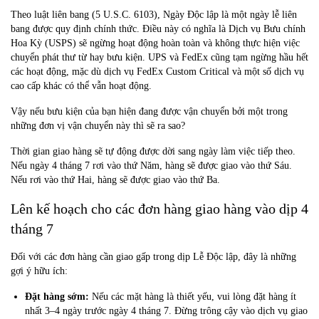
Theo luật liên bang (5 U.S.C. 6103), Ngày Độc lập là một ngày lễ liên
bang được quy định chính thức. Điều này có nghĩa là Dịch vụ Bưu chính
Hoa Kỳ (USPS) sẽ ngừng hoạt động hoàn toàn và không thực hiện việc
chuyển phát thư từ hay bưu kiện. UPS và FedEx cũng tạm ngừng hầu hết
các hoạt động, mặc dù dịch vụ FedEx Custom Critical và một số dịch vụ
cao cấp khác có thể vẫn hoạt động.
Vậy nếu bưu kiện của bạn hiện đang được vận chuyển bởi một trong
những đơn vị vận chuyển này thì sẽ ra sao?
Thời gian giao hàng sẽ tự động được dời sang ngày làm việc tiếp theo.
Nếu ngày 4 tháng 7 rơi vào thứ Năm, hàng sẽ được giao vào thứ Sáu.
Nếu rơi vào thứ Hai, hàng sẽ được giao vào thứ Ba.
Lên kế hoạch cho các đơn hàng giao hàng vào dịp 4
tháng 7
Đối với các đơn hàng cần giao gấp trong dịp Lễ Độc lập, đây là những
gợi ý hữu ích:
Đặt hàng sớm:
Nếu các mặt hàng là thiết yếu, vui lòng đặt hàng ít
nhất 3–4 ngày trước ngày 4 tháng 7. Đừng trông cậy vào dịch vụ giao