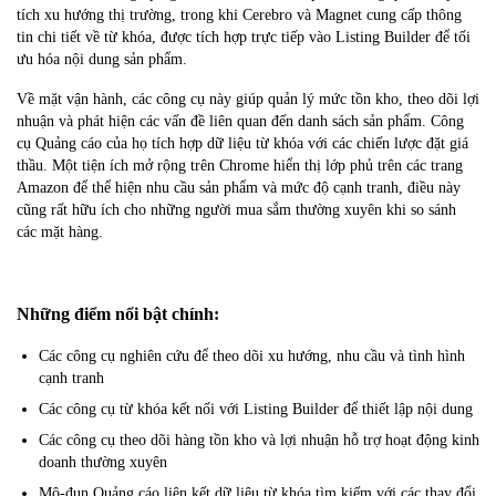
tích xu hướng thị trường, trong khi Cerebro và Magnet cung cấp thông
tin chi tiết về từ khóa, được tích hợp trực tiếp vào Listing Builder để tối
ưu hóa nội dung sản phẩm.
Về mặt vận hành, các công cụ này giúp quản lý mức tồn kho, theo dõi lợi
nhuận và phát hiện các vấn đề liên quan đến danh sách sản phẩm. Công
cụ Quảng cáo của họ tích hợp dữ liệu từ khóa với các chiến lược đặt giá
thầu. Một tiện ích mở rộng trên Chrome hiển thị lớp phủ trên các trang
Amazon để thể hiện nhu cầu sản phẩm và mức độ cạnh tranh, điều này
cũng rất hữu ích cho những người mua sắm thường xuyên khi so sánh
các mặt hàng.
Những điểm nổi bật chính:
Các công cụ nghiên cứu để theo dõi xu hướng, nhu cầu và tình hình
cạnh tranh
Các công cụ từ khóa kết nối với Listing Builder để thiết lập nội dung
Các công cụ theo dõi hàng tồn kho và lợi nhuận hỗ trợ hoạt động kinh
doanh thường xuyên
Mô-đun Quảng cáo liên kết dữ liệu từ khóa tìm kiếm với các thay đổi