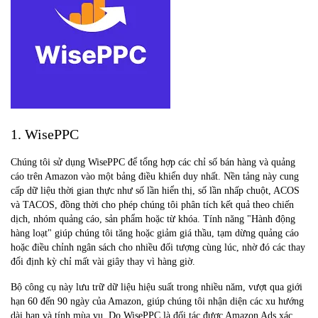
1. WisePPC
Chúng tôi sử dụng WisePPC để tổng hợp các chỉ số bán hàng và quảng
cáo trên Amazon vào một bảng điều khiển duy nhất. Nền tảng này cung
cấp dữ liệu thời gian thực như số lần hiển thị, số lần nhấp chuột, ACOS
và TACOS, đồng thời cho phép chúng tôi phân tích kết quả theo chiến
dịch, nhóm quảng cáo, sản phẩm hoặc từ khóa. Tính năng "Hành động
hàng loạt" giúp chúng tôi tăng hoặc giảm giá thầu, tạm dừng quảng cáo
hoặc điều chỉnh ngân sách cho nhiều đối tượng cùng lúc, nhờ đó các thay
đổi định kỳ chỉ mất vài giây thay vì hàng giờ.
Bộ công cụ này lưu trữ dữ liệu hiệu suất trong nhiều năm, vượt qua giới
hạn 60 đến 90 ngày của Amazon, giúp chúng tôi nhận diện các xu hướng
dài hạn và tính mùa vụ. Do WisePPC là đối tác được Amazon Ads xác