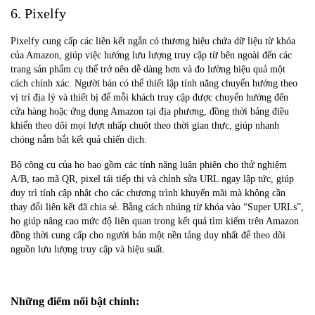
6. Pixelfy
Pixelfy cung cấp các liên kết ngắn có thương hiệu chứa dữ liệu từ khóa
của Amazon, giúp việc hướng lưu lượng truy cập từ bên ngoài đến các
trang sản phẩm cụ thể trở nên dễ dàng hơn và đo lường hiệu quả một
cách chính xác. Người bán có thể thiết lập tính năng chuyển hướng theo
vị trí địa lý và thiết bị để mỗi khách truy cập được chuyển hướng đến
cửa hàng hoặc ứng dụng Amazon tại địa phương, đồng thời bảng điều
khiển theo dõi mọi lượt nhấp chuột theo thời gian thực, giúp nhanh
chóng nắm bắt kết quả chiến dịch.
Bộ công cụ của họ bao gồm các tính năng luân phiên cho thử nghiệm
A/B, tạo mã QR, pixel tái tiếp thị và chỉnh sửa URL ngay lập tức, giúp
duy trì tính cập nhật cho các chương trình khuyến mãi mà không cần
thay đổi liên kết đã chia sẻ. Bằng cách nhúng từ khóa vào “Super URLs”,
họ giúp nâng cao mức độ liên quan trong kết quả tìm kiếm trên Amazon
đồng thời cung cấp cho người bán một nền tảng duy nhất để theo dõi
nguồn lưu lượng truy cập và hiệu suất.
Những điểm nổi bật chính: