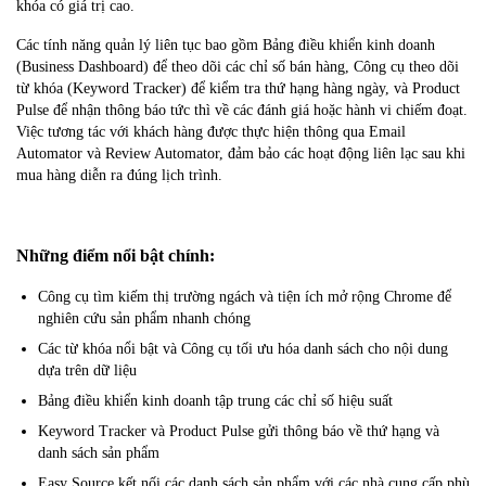
khóa có giá trị cao.
Các tính năng quản lý liên tục bao gồm Bảng điều khiển kinh doanh
(Business Dashboard) để theo dõi các chỉ số bán hàng, Công cụ theo dõi
từ khóa (Keyword Tracker) để kiểm tra thứ hạng hàng ngày, và Product
Pulse để nhận thông báo tức thì về các đánh giá hoặc hành vi chiếm đoạt.
Việc tương tác với khách hàng được thực hiện thông qua Email
Automator và Review Automator, đảm bảo các hoạt động liên lạc sau khi
mua hàng diễn ra đúng lịch trình.
Những điểm nổi bật chính:
Công cụ tìm kiếm thị trường ngách và tiện ích mở rộng Chrome để
nghiên cứu sản phẩm nhanh chóng
Các từ khóa nổi bật và Công cụ tối ưu hóa danh sách cho nội dung
dựa trên dữ liệu
Bảng điều khiển kinh doanh tập trung các chỉ số hiệu suất
Keyword Tracker và Product Pulse gửi thông báo về thứ hạng và
danh sách sản phẩm
Easy Source kết nối các danh sách sản phẩm với các nhà cung cấp phù