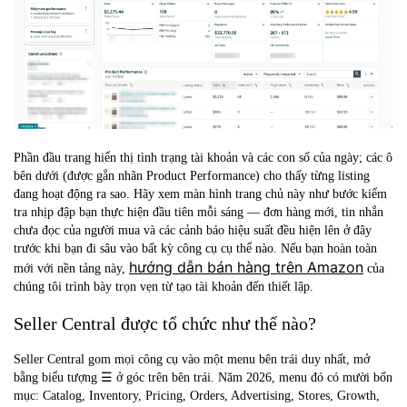
Phần đầu trang hiển thị tình trạng tài khoản và các con số của ngày; các ô
bên dưới (được gắn nhãn Product Performance) cho thấy từng listing
đang hoạt động ra sao. Hãy xem màn hình trang chủ này như bước kiểm
tra nhịp đập bạn thực hiện đầu tiên mỗi sáng — đơn hàng mới, tin nhắn
chưa đọc của người mua và các cảnh báo hiệu suất đều hiện lên ở đây
trước khi bạn đi sâu vào bất kỳ công cụ cụ thể nào. Nếu bạn hoàn toàn
hướng dẫn bán hàng trên Amazon
mới với nền tảng này,
của
chúng tôi trình bày trọn vẹn từ tạo tài khoản đến thiết lập.
Seller Central được tổ chức như thế nào?
Seller Central gom mọi công cụ vào một menu bên trái duy nhất, mở
bằng biểu tượng ☰ ở góc trên bên trái. Năm 2026, menu đó có mười bốn
mục: Catalog, Inventory, Pricing, Orders, Advertising, Stores, Growth,