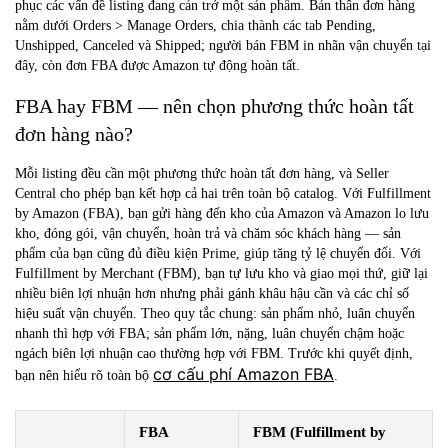
phục các vấn đề listing đang cản trở một sản phẩm. Bản thân đơn hàng
nằm dưới Orders > Manage Orders, chia thành các tab Pending,
Unshipped, Canceled và Shipped; người bán FBM in nhãn vận chuyển tại
đây, còn đơn FBA được Amazon tự động hoàn tất.
FBA hay FBM — nên chọn phương thức hoàn tất
đơn hàng nào?
Mỗi listing đều cần một phương thức hoàn tất đơn hàng, và Seller
Central cho phép bạn kết hợp cả hai trên toàn bộ catalog. Với
Fulfillment
by Amazon (FBA)
, bạn gửi hàng đến kho của Amazon và Amazon lo lưu
kho, đóng gói, vận chuyển, hoàn trả và chăm sóc khách hàng — sản
phẩm của bạn cũng đủ điều kiện Prime, giúp tăng tỷ lệ chuyển đổi. Với
Fulfillment by Merchant (FBM)
, bạn tự lưu kho và giao mọi thứ, giữ lại
nhiều biên lợi nhuận hơn nhưng phải gánh khâu hậu cần và các chỉ số
hiệu suất vận chuyển. Theo quy tắc chung: sản phẩm nhỏ, luân chuyển
nhanh thì hợp với FBA; sản phẩm lớn, nặng, luân chuyển chậm hoặc
ngách biên lợi nhuận cao thường hợp với FBM. Trước khi quyết định,
cơ cấu phí Amazon FBA
bạn nên hiểu rõ toàn bộ
.
FBA
FBM (Fulfillment by