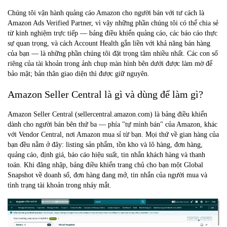
Chúng tôi vận hành quảng cáo Amazon cho người bán với tư cách là
Amazon Ads Verified Partner, vì vậy những phần chúng tôi có thể chia sẻ
từ kinh nghiệm trực tiếp — bảng điều khiển quảng cáo, các báo cáo thực
sự quan trọng, và cách Account Health gắn liền với khả năng bán hàng
của bạn — là những phần chúng tôi đặt trọng tâm nhiều nhất. Các con số
riêng của tài khoản trong ảnh chụp màn hình bên dưới được làm mờ để
bảo mật; bản thân giao diện thì được giữ nguyên.
Amazon Seller Central là gì và dùng để làm gì?
Amazon Seller Central (sellercentral.amazon.com) là bảng điều khiển
dành cho người bán bên thứ ba — phía "tự mình bán" của Amazon, khác
với Vendor Central, nơi Amazon mua sỉ từ bạn. Mọi thứ về gian hàng của
bạn đều nằm ở đây: listing sản phẩm, tồn kho và lô hàng, đơn hàng,
quảng cáo, định giá, báo cáo hiệu suất, tin nhắn khách hàng và thanh
toán. Khi đăng nhập, bảng điều khiển trang chủ cho bạn một Global
Snapshot về doanh số, đơn hàng đang mở, tin nhắn của người mua và
tình trạng tài khoản trong nháy mắt.