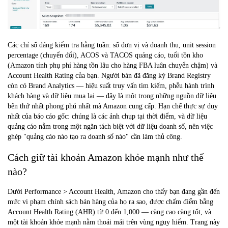
Các chỉ số đáng kiểm tra hằng tuần: số đơn vị và doanh thu, unit session
percentage (chuyển đổi), ACOS và TACOS quảng cáo, tuổi tồn kho
(Amazon tính phụ phí hàng tồn lâu cho hàng FBA luân chuyển chậm) và
Account Health Rating của bạn. Người bán đã đăng ký Brand Registry
còn có
Brand Analytics
— hiệu suất truy vấn tìm kiếm, phễu hành trình
khách hàng và dữ liệu mua lại — đây là một trong những nguồn dữ liệu
bên thứ nhất phong phú nhất mà Amazon cung cấp. Hạn chế thực sự duy
nhất của báo cáo gốc: chúng là các ảnh chụp tại thời điểm, và dữ liệu
quảng cáo nằm trong một ngăn tách biệt với dữ liệu doanh số, nên việc
ghép "quảng cáo nào tạo ra doanh số nào" cần làm thủ công.
Cách giữ tài khoản Amazon khỏe mạnh như thế
nào?
Dưới Performance > Account Health, Amazon cho thấy bạn đang gần đến
mức vi phạm chính sách bán hàng của họ ra sao, được chấm điểm bằng
Account Health Rating (AHR) từ 0 đến 1,000 — càng cao càng tốt, và
một tài khoản khỏe mạnh nằm thoải mái trên vùng nguy hiểm. Trang này