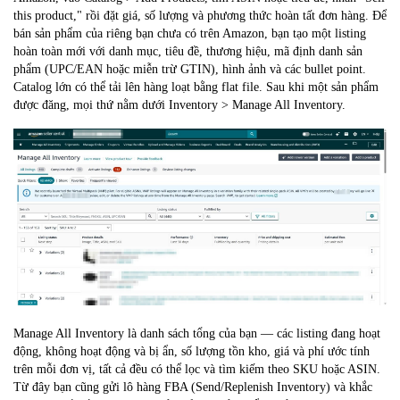
this product," rồi đặt giá, số lượng và phương thức hoàn tất đơn hàng. Để
bán sản phẩm của riêng bạn chưa có trên Amazon, bạn tạo một listing
hoàn toàn mới với danh mục, tiêu đề, thương hiệu, mã định danh sản
phẩm (UPC/EAN hoặc miễn trừ GTIN), hình ảnh và các bullet point.
Catalog lớn có thể tải lên hàng loạt bằng flat file. Sau khi một sản phẩm
được đăng, mọi thứ nằm dưới Inventory > Manage All Inventory.
Manage All Inventory là danh sách tổng của bạn — các listing đang hoạt
động, không hoạt động và bị ẩn, số lượng tồn kho, giá và phí ước tính
trên mỗi đơn vị, tất cả đều có thể lọc và tìm kiếm theo SKU hoặc ASIN.
Từ đây bạn cũng gửi lô hàng FBA (Send/Replenish Inventory) và khắc