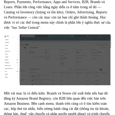
Reports, Payments, Performance, Apps and Services, B2B, Brands và
Learn. Phần lớn công việc hằng ngày diễn ra ở năm trong số đó —
Catalog và Inventory (listing và tồn kho), Orders, Advertising, Reports
và Performance — còn các mục còn lại bạn chỉ ghé thỉnh thoảng. Học
được vị trí các thứ trong menu này chính là phần lớn ý nghĩa thực sự của
việc "học Seller Central".
Một vài mục là có điều kiện: Brands và Stores chỉ xuất hiện nếu bạn đã
đăng ký Amazon Brand Registry, còn B2B liên quan đến việc bán trên
Amazon Business. Bên cạnh menu, thanh trên cùng có ô tìm kiếm toàn
cục, hộp thư tin nhắn, biểu tượng bánh răng cài đặt (thông tin tài khoản,
thông báo, thuế, vận chuyển và phân quyền người dùng) và trình chuyển