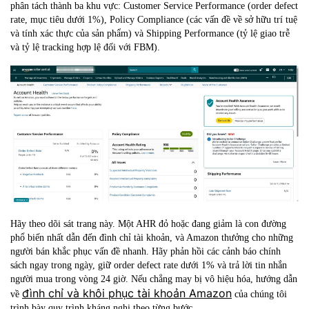
phân tách thành ba khu vực: Customer Service Performance (order defect
rate, mục tiêu dưới 1%), Policy Compliance (các vấn đề về sở hữu trí tuệ
và tính xác thực của sản phẩm) và Shipping Performance (tỷ lệ giao trễ
và tỷ lệ tracking hợp lệ đối với FBM).
Hãy theo dõi sát trang này. Một AHR đỏ hoặc đang giảm là con đường
phổ biến nhất dẫn đến đình chỉ tài khoản, và Amazon thưởng cho những
người bán khắc phục vấn đề nhanh. Hãy phản hồi các cảnh báo chính
sách ngay trong ngày, giữ order defect rate dưới 1% và trả lời tin nhắn
người mua trong vòng 24 giờ. Nếu chẳng may bị vô hiệu hóa, hướng dẫn
đình chỉ và khôi phục tài khoản Amazon
về
của chúng tôi
trình bày quy trình kháng nghị theo từng bước.