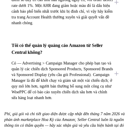
rate dưới 1%. Một AHR đang giảm hoặc màu đỏ là dấu hiệu
cảnh báo phổ biến nhất trước khi bị đình chỉ, vì vậy hãy kiểm
tra trang Account Health thường xuyên và giải quyết vấn đề
nhanh chóng.
Tôi có thể quản lý quảng cáo Amazon từ Seller
Central không?
Có — Advertising > Campaign Manager cho phép bạn tạo và
quản lý các chiến dịch Sponsored Products, Sponsored Brands
và Sponsored Display (yêu cầu gói Professional). Campaign
Manager là đủ để khởi chạy và giám sát một vài chiến dịch; ở
quy mô lớn hơn, người bán thường bổ sung một công cụ như
WisePPC để có báo cáo xuyên chiến dịch sâu hơn và chỉnh
sửa hàng loạt nhanh hơn.
Phí, giá gói và chi tiết giao diện được cập nhật đến tháng 7 năm 2026 và
phản ánh marketplace Hoa Kỳ của Amazon; Seller Central luôn là nguồn
thông tin có thẩm quyền — hãy xác nhận giá và yêu cầu hiện hành tại đó