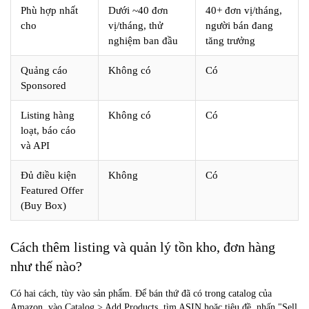
Phù hợp nhất
Dưới ~40 đơn
40+ đơn vị/tháng,
cho
vị/tháng, thử
người bán đang
nghiệm ban đầu
tăng trưởng
Quảng cáo
Không có
Có
Sponsored
Listing hàng
Không có
Có
loạt, báo cáo
và API
Đủ điều kiện
Không
Có
Featured Offer
(Buy Box)
Cách thêm listing và quản lý tồn kho, đơn hàng
như thế nào?
Có hai cách, tùy vào sản phẩm. Để bán thứ đã có trong catalog của
Amazon, vào Catalog > Add Products, tìm ASIN hoặc tiêu đề, nhấn "Sell