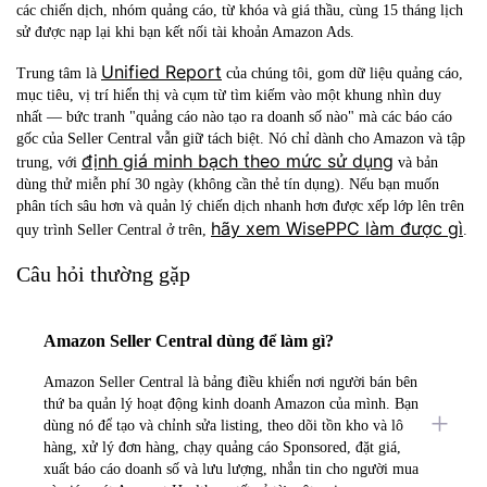
các chiến dịch, nhóm quảng cáo, từ khóa và giá thầu, cùng
15 tháng lịch
sử
được nạp lại khi bạn kết nối tài khoản Amazon Ads.
Unified Report
Trung tâm là
của chúng tôi, gom dữ liệu quảng cáo,
mục tiêu, vị trí hiển thị và cụm từ tìm kiếm vào một khung nhìn duy
nhất — bức tranh "quảng cáo nào tạo ra doanh số nào" mà các báo cáo
gốc của Seller Central vẫn giữ tách biệt. Nó chỉ dành cho Amazon và tập
định giá minh bạch theo mức sử dụng
trung, với
và
bản
dùng thử miễn phí 30 ngày (không cần thẻ tín dụng)
. Nếu bạn muốn
phân tích sâu hơn và quản lý chiến dịch nhanh hơn được xếp lớp lên trên
hãy xem WisePPC làm được gì
quy trình Seller Central ở trên,
.
Câu hỏi thường gặp
Amazon Seller Central dùng để làm gì?
Amazon Seller Central là bảng điều khiển nơi người bán bên
thứ ba quản lý hoạt động kinh doanh Amazon của mình. Bạn
dùng nó để tạo và chỉnh sửa listing, theo dõi tồn kho và lô
hàng, xử lý đơn hàng, chạy quảng cáo Sponsored, đặt giá,
xuất báo cáo doanh số và lưu lượng, nhắn tin cho người mua