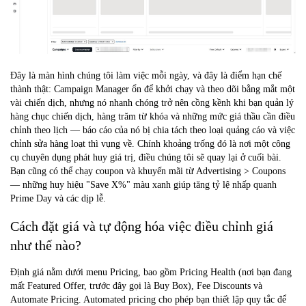
Đây là màn hình chúng tôi làm việc mỗi ngày, và đây là điểm hạn chế
thành thật: Campaign Manager ổn để khởi chạy và theo dõi bằng mắt một
vài chiến dịch, nhưng nó nhanh chóng trở nên cồng kềnh khi bạn quản lý
hàng chục chiến dịch, hàng trăm từ khóa và những mức giá thầu cần điều
chỉnh theo lịch — báo cáo của nó bị chia tách theo loại quảng cáo và việc
chỉnh sửa hàng loạt thì vụng về. Chính khoảng trống đó là nơi một công
cụ chuyên dụng phát huy giá trị, điều chúng tôi sẽ quay lại ở cuối bài.
Bạn cũng có thể chạy coupon và khuyến mãi từ Advertising > Coupons
— những huy hiệu "Save X%" màu xanh giúp tăng tỷ lệ nhấp quanh
Prime Day và các dịp lễ.
Cách đặt giá và tự động hóa việc điều chỉnh giá
như thế nào?
Định giá nằm dưới menu Pricing, bao gồm Pricing Health (nơi bạn đang
mất Featured Offer, trước đây gọi là Buy Box), Fee Discounts và
Automate Pricing.
Automated pricing
cho phép bạn thiết lập quy tắc để