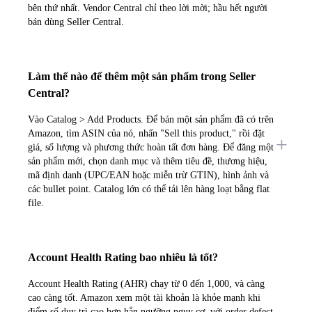
bên thứ nhất. Vendor Central chỉ theo lời mời; hầu hết người
bán dùng Seller Central.
Làm thế nào để thêm một sản phẩm trong Seller
Central?
Vào Catalog > Add Products. Để bán một sản phẩm đã có trên
Amazon, tìm ASIN của nó, nhấn "Sell this product," rồi đặt
giá, số lượng và phương thức hoàn tất đơn hàng. Để đăng một
sản phẩm mới, chọn danh mục và thêm tiêu đề, thương hiệu,
mã định danh (UPC/EAN hoặc miễn trừ GTIN), hình ảnh và
các bullet point. Catalog lớn có thể tải lên hàng loạt bằng flat
file.
Account Health Rating bao nhiêu là tốt?
Account Health Rating (AHR) chạy từ 0 đến 1,000, và càng
cao càng tốt. Amazon xem một tài khoản là khỏe mạnh khi
điểm số duy trì cao hơn hẳn ngưỡng nguy cơ, với order defect