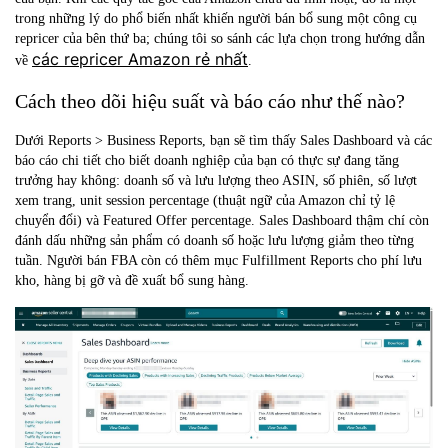
trong những lý do phổ biến nhất khiến người bán bổ sung một công cụ
repricer của bên thứ ba; chúng tôi so sánh các lựa chọn trong hướng dẫn
các repricer Amazon rẻ nhất
về
.
Cách theo dõi hiệu suất và báo cáo như thế nào?
Dưới Reports > Business Reports, bạn sẽ tìm thấy Sales Dashboard và các
báo cáo chi tiết cho biết doanh nghiệp của bạn có thực sự đang tăng
trưởng hay không: doanh số và lưu lượng theo ASIN, số phiên, số lượt
xem trang, unit session percentage (thuật ngữ của Amazon chỉ tỷ lệ
chuyển đổi) và Featured Offer percentage. Sales Dashboard thậm chí còn
đánh dấu những sản phẩm có doanh số hoặc lưu lượng giảm theo từng
tuần. Người bán FBA còn có thêm mục Fulfillment Reports cho phí lưu
kho, hàng bị gỡ và đề xuất bổ sung hàng.