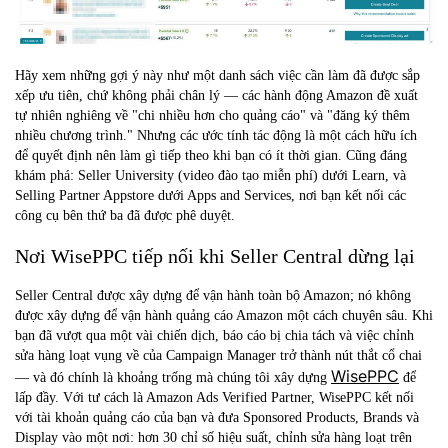
Hãy xem những gợi ý này như một danh sách việc cần làm đã được sắp
xếp ưu tiên, chứ không phải chân lý — các hành động Amazon đề xuất
tự nhiên nghiêng về "chi nhiều hơn cho quảng cáo" và "đăng ký thêm
nhiều chương trình." Nhưng các ước tính tác động là một cách hữu ích
để quyết định nên làm gì tiếp theo khi bạn có ít thời gian. Cũng đáng
khám phá: Seller University (video đào tạo miễn phí) dưới Learn, và
Selling Partner Appstore dưới Apps and Services, nơi bạn kết nối các
công cụ bên thứ ba đã được phê duyệt.
Nơi WisePPC tiếp nối khi Seller Central dừng lại
Seller Central được xây dựng để vận hành toàn bộ Amazon; nó không
được xây dựng để vận hành quảng cáo Amazon một cách chuyên sâu. Khi
bạn đã vượt qua một vài chiến dịch, báo cáo bị chia tách và việc chỉnh
sửa hàng loạt vụng về của Campaign Manager trở thành nút thắt cổ chai
WisePPC
— và đó chính là khoảng trống mà chúng tôi xây dựng
để
lấp đầy. Với tư cách là
Amazon Ads Verified Partner
, WisePPC kết nối
với tài khoản quảng cáo của bạn và đưa Sponsored Products, Brands và
Display vào một nơi: hơn 30 chỉ số hiệu suất, chỉnh sửa hàng loạt trên