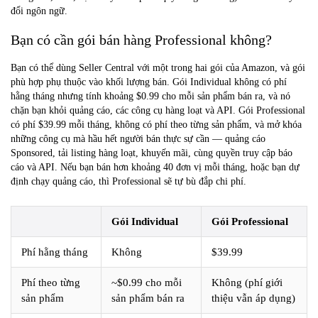
đổi ngôn ngữ.
Bạn có cần gói bán hàng Professional không?
Bạn có thể dùng Seller Central với một trong hai gói của Amazon, và gói
phù hợp phụ thuộc vào khối lượng bán. Gói
Individual
không có phí
hằng tháng nhưng tính khoảng $0.99 cho mỗi sản phẩm bán ra, và nó
chặn bạn khỏi quảng cáo, các công cụ hàng loạt và API. Gói
Professional
có phí $39.99 mỗi tháng, không có phí theo từng sản phẩm, và mở khóa
những công cụ mà hầu hết người bán thực sự cần — quảng cáo
Sponsored, tải listing hàng loạt, khuyến mãi, cùng quyền truy cập báo
cáo và API. Nếu bạn bán hơn khoảng 40 đơn vị mỗi tháng, hoặc bạn dự
định chạy quảng cáo, thì Professional sẽ tự bù đắp chi phí.
Gói Individual
Gói Professional
Phí hằng tháng
Không
$39.99
Phí theo từng
~$0.99 cho mỗi
Không (phí giới
sản phẩm
sản phẩm bán ra
thiệu vẫn áp dụng)