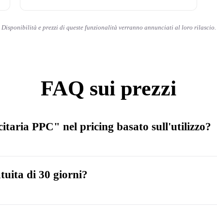
Disponibilità e prezzi di queste funzionalità verranno annunciati al loro rilascio.
FAQ sui prezzi
taria PPC" nel pricing basato sull'utilizzo?
uita di 30 giorni?