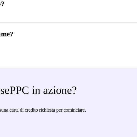
o?
lume?
isePPC in azione?
suna carta di credito richiesta per cominciare.