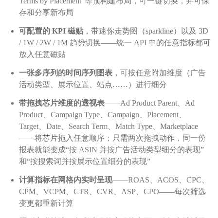
Terms by Placement”等预构建布局，可一键切换，并可保
存和分享新布局
可配置的 KPI 磁贴
，带迷你走势图（sparkline）以及 3D
/ 1W / 2W / 1M 趋势切换——统一 API 中的任意指标都可
放入任意磁贴
一张多序列的时间序列图表
，可按任意附加维度（广告
活动类型、展示位置、站点……）进行细分
带拖拽芯片维度的透视表
——Ad Product Parent、Ad
Product、Campaign Type、Campaign、Placement、
Target、Date、Search Term、Match Type、Marketplace
——将芯片拖入任意顺序；只需两次拖拽动作，同一份
报表就能变成“按 ASIN 并按广告活动类型细分的表现”
和“按搜索词并按展示位置细分的表现”
计算指标在网格内实时呈现
——ROAS、ACOS、CPC、
CPM、VCPM、CTR、CVR、ASP、CPO——每次筛选
变更都重新计算