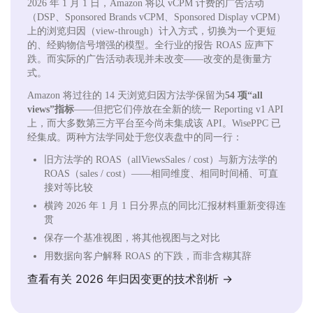
2026 年 1 月 1 日，Amazon 将以 vCPM 计费的广告活动
（DSP、Sponsored Brands vCPM、Sponsored Display vCPM）
上的浏览归因（view-through）计入方式，切换为一个更短
的、经购物信号增强的模型。全行业的报告 ROAS 应声下
跌。而实际的广告活动表现并未改变——改变的是衡量方
式。
Amazon 将过往的 14 天浏览归因方法学保留为
54 项“all
views”指标
——但把它们停放在全新的统一 Reporting v1 API
上，而大多数第三方平台至今尚未集成该 API。WisePPC 已
经集成。两种方法学同处于您仪表盘中的同一行：
旧方法学的 ROAS（allViewsSales / cost）与新方法学的
ROAS（sales / cost）——相同维度、相同时间桶、可直
接对等比较
横跨 2026 年 1 月 1 日分界点的同比汇报材料重新变得连
贯
保存一个基准视图，将其他视图与之对比
用数据向客户解释 ROAS 的下跌，而非含糊其辞
查看有关 2026 年归因变更的技术剖析 →