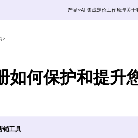
AI 集成
定价
工作原理
关于
产品
吗？
册如何保护和提升
逊营销工具