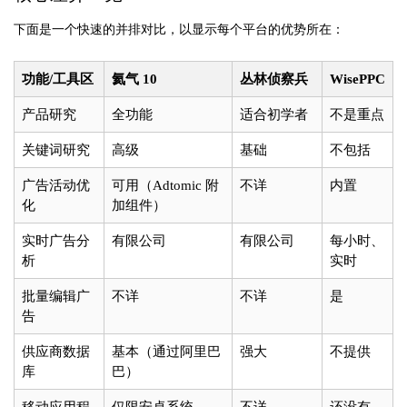
下面是一个快速的并排对比，以显示每个平台的优势所在：
功能/工具区
氦气 10
丛林侦察兵
WisePPC
产品研究
全功能
适合初学者
不是重点
关键词研究
高级
基础
不包括
广告活动优
可用（Adtomic 附
不详
内置
化
加组件）
实时广告分
有限公司
有限公司
每小时、
析
实时
批量编辑广
不详
不详
是
告
供应商数据
基本（通过阿里巴
强大
不提供
库
巴）