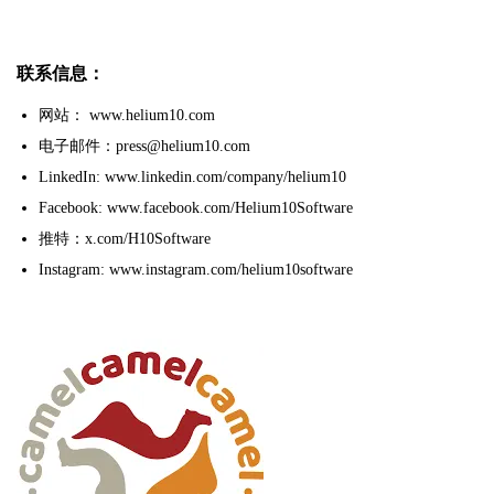
联系信息：
网站： www.helium10.com
电子邮件：press@helium10.com
LinkedIn: www.linkedin.com/company/helium10
Facebook: www.facebook.com/Helium10Software
推特：x.com/H10Software
Instagram: www.instagram.com/helium10software