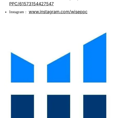
PPC/61573154427547
www.instagram.com/wiseppc
Instagram：