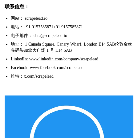
联系信息：
网站： scrapelead.io
电话：+91 9157585871+91 9157585871
电子邮件： data@scrapelead.io
地址： 1 Canada Square, Canary Wharf, London E14 5AB伦敦金丝
雀码头加拿大广场 1 号 E14 5AB
LinkedIn: www.linkedin.com/company/scrapelead
Facebook: www.facebook.com/scrapelead
推特：x.com/scrapelead