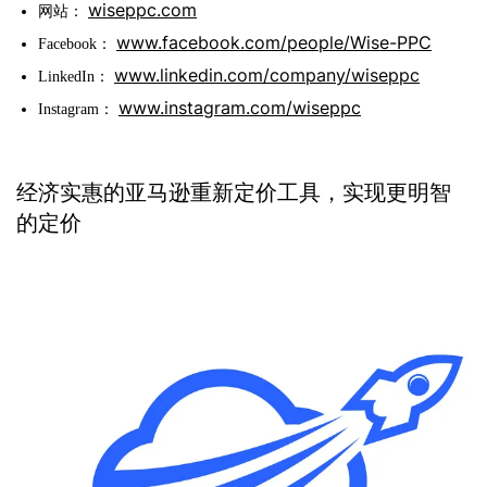
wiseppc.com
网站：
www.facebook.com/people/Wise-PPC
Facebook：
www.linkedin.com/company/wiseppc
LinkedIn：
www.instagram.com/wiseppc
Instagram：
经济实惠的亚马逊重新定价工具，实现更明智
的定价