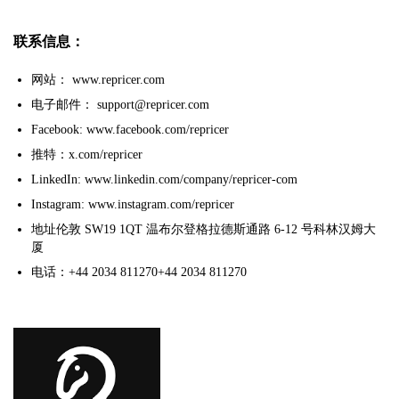
联系信息：
网站： www.repricer.com
电子邮件： support@repricer.com
Facebook: www.facebook.com/repricer
推特：x.com/repricer
LinkedIn: www.linkedin.com/company/repricer-com
Instagram: www.instagram.com/repricer
地址伦敦 SW19 1QT 温布尔登格拉德斯通路 6-12 号科林汉姆大
厦
电话：+44 2034 811270+44 2034 811270