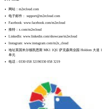
网站：m2ecloud.com
电子邮件： support@m2ecloud.com
Facebook: www.facebook.com/m2ecloud
推特：x.com/m2ecloud
LinkedIn: www.linkedin.com/showcase/m2ecloud
Instagram: www.instagram.com/m2e_cloud
地址英国米尔顿凯恩斯 MK1 1QU 萨克森商业园 Holdom 大道 1
单元
电话：0330 058 32190330 058 3219