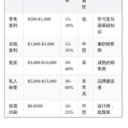
率
展
性
零售
$500-$1,000
15-
低
学习亚马
套利
30%
逊基础知
识
在线
$1,000-$3,000
15-
中
兼职销售
套利
35%
型
商
批发
$3,000-$10,000
20-
高
成熟的销
40%
售商
私人
$5,000-$15,000
30-
非
品牌建设
标签
60%
常
者
高
按需
$0-$500
10-
中
设计师，
印刷
25%
型
低预算