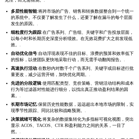
见性，而无需猜测。.
多层性能智能
:将跨市场的广告、销售和转换数据整合到一个统一
的系统中。不仅要了解发生了什么，还要了解在漏斗的每个层面
发生的原因。.
细粒度行为跟踪
:在广告系列、广告组、关键字和广告投放层面，
以每小时和长期历史深度分析绩效。在无效花费扩大之前发现低
效。.
自动优化信号
:自动浮现表现不佳的目标、浪费的预算和效率低下
的投标，以便团队更快地采取行动，而无需手动翻阅报告。.
高速执行活动
:在数秒内对数千个广告系列、关键字或目标进行批
量更改，减少运营开销，加快优化周期。.
先进的分段逻辑
:使用匹配类型、竞价策略、营销活动结构和成本
行为等过滤器对性能进行细分，以找出真正推动盈利结果的因
素。.
长期市场记忆
:保留历史性能数据，远远超出本地市场的限制，实
现季节性跟踪、同比比较和战略预测。.
决策就绪可视化
:将复杂的数据集转化为多指标可视化视图，突出
显示 ACOS、TACOS、CTR 和盈利能力之间的关系，一目了
然。.