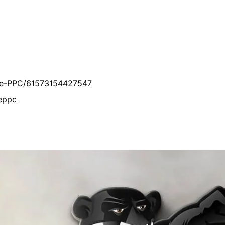
se-PPC/61573154427547
eppc