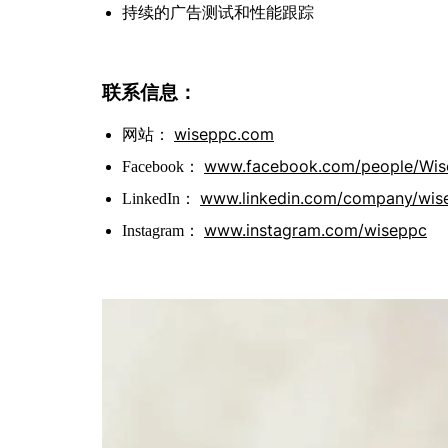
持续的广告测试和性能跟踪
联系信息：
wiseppc.com
网站：
www.facebook.com/people/Wi
Facebook：
www.linkedin.com/company/wis
LinkedIn：
www.instagram.com/wiseppc
Instagram：