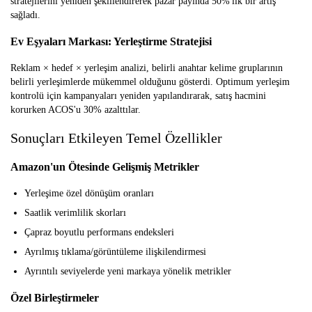
stratejilerini yeniden şekillendirerek pazar payında 50%'lik bir artış
sağladı.
Ev Eşyaları Markası: Yerleştirme Stratejisi
Reklam × hedef × yerleşim analizi, belirli anahtar kelime gruplarının
belirli yerleşimlerde mükemmel olduğunu gösterdi. Optimum yerleşim
kontrolü için kampanyaları yeniden yapılandırarak, satış hacmini
korurken ACOS'u 30% azalttılar.
Sonuçları Etkileyen Temel Özellikler
Amazon'un Ötesinde Gelişmiş Metrikler
Yerleşime özel dönüşüm oranları
Saatlik verimlilik skorları
Çapraz boyutlu performans endeksleri
Ayrılmış tıklama/görüntüleme ilişkilendirmesi
Ayrıntılı seviyelerde yeni markaya yönelik metrikler
Özel Birleştirmeler