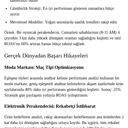
saatlerinizi bulun
Günübirlik Strateji:
En iyi performans gösteren zamanlara bütçe
ayırın
Mevsimsel Modeller:
Yoğun sezonlarda saatlik trendleri takip edin
Örnek:
Bir oyuncak perakendecisi, Cumartesi sabahlarının (8-11 AM) 4.
çeyrekte 3 kat daha yüksek dönüşüm oranları sağladığını keşfetti ve tatil
ROAS'ını 60% artıran hassas bütçe tahsisi sağladı.
Gerçek Dünyadan Başarı Hikayeleri
Moda Markası: Maç Tipi Optimizasyonu
Eşleşme türleri arasında anahtar kelime performans analizi kullanan bir
moda markası, geniş eşleşmeli anahtar kelimelerin akşam saatlerinde ürün
sayfalarında 40% daha iyi performans gösterdiğini keşfetti.
Sonuç:
25%
Stratejik gün paylaşımı yoluyla ROAS iyileştirmesi.
Elektronik Perakendecisi: Rekabetçi İstihbarat
Ürün hedefleme analizi, rakip aksesuarları hedeflemenin ana ürünlerden 2
kat daha iyi dönüşüm sağladığını ortaya koydu. Bu içgörü, tüm rekabet