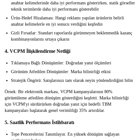
anahtar kelimelerinde daha iyi performans gösterirken, statik görseller
teknik terimlerde daha iyi performans gösterebilir
Ürün-Hedef Hizalaması:
Hangi reklamı yapılan ürünlerin belirli
anahtar kelimelerle en iyi sonucu verdiğini keşfedin
Gizli Fırsatlar:
Standart raporlarda görünmeyen beklenmedik kazanç
kombinasyonlarını ortaya çıkarın
4. VCPM İlişkilendirme Netliği
Tıklamaya Bağlı Dönüşümler:
Doğrudan yanıt ölçümleri
Görünüm Atfedilen Dönüşümler:
Marka bilinirliği etkisi
Stratejik Öngörü:
Satışlarınızı tam olarak neyin yönlendirdiğini bilin
Örnek:
Bir elektronik markası, VCPM kampanyalarının 80%
görüntüleme atfedilen dönüşüm gösterdiğini keşfetti. Marka bilinirliği
için VCPM'yi sürdürürken doğrudan yanıt için hedefli TBM
kampanyaları başlatarak genel verimliliği 35% artırdılar.
5. Saatlik Performans İstihbaratı
Tepe Pencerelerini Tanımlayın:
En yüksek dönüşüm sağlayan