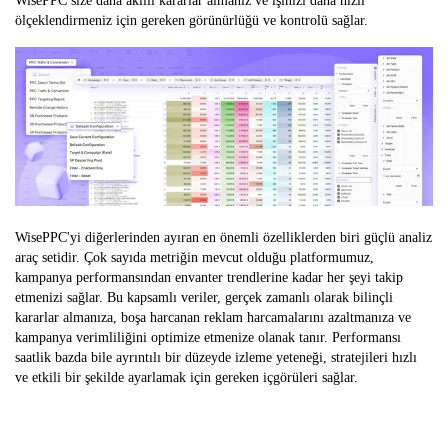
WisePPC size daha akıllı kararlar almanız ve işinizi daha hızlı
ölçeklendirmeniz için gereken görünürlüğü ve kontrolü sağlar.
WisePPC'yi diğerlerinden ayıran en önemli özelliklerden biri güçlü analiz
araç setidir. Çok sayıda metriğin mevcut olduğu platformumuz,
kampanya performansından envanter trendlerine kadar her şeyi takip
etmenizi sağlar. Bu kapsamlı veriler, gerçek zamanlı olarak bilinçli
kararlar almanıza, boşa harcanan reklam harcamalarını azaltmanıza ve
kampanya verimliliğini optimize etmenize olanak tanır. Performansı
saatlik bazda bile ayrıntılı bir düzeyde izleme yeteneği, stratejileri hızlı
ve etkili bir şekilde ayarlamak için gereken içgörüleri sağlar.