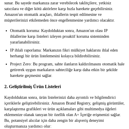
sunar. Bu sayede markanıza zarar verebilecek taklitçilere, yetkisiz
satıcılara ve diğer kötü aktörlere karşı hızla harekete geçebilirsiniz.
Amazon'un otomatik araçları, ihlallerin tespit edilmesine ve
müşterilerinizi etkilemeden önce engellenmesine yardımcı olacaktır.
Otomatik koruma: Kaydolduktan sonra, Amazon'un olası IP
ihlallerine karşı listeleri izleyen proaktif koruma sisteminden
yararlanabilirsiniz.
IP ihlali raporlama: Markanızın fikri mülkiyet haklarını ihlal eden
herhangi bir ürün listelemesini kolayca bildirebilirsiniz.
Project Zero: Bu program, sahte ilanların kaldırılmasını otomatik hale
getirerek uygun markaların sahteciliğe karşı daha etkin bir şekilde
harekete geçmesini sağlar.
2. Geliştirilmiş Ürün Listeleri
Kaydolduktan sonra, ürün listelerinizi daha ayrıntılı ve bilgilendirici
içeriklerle geliştirebilirsiniz. Amazon Brand Registry, gelişmiş görüntüler,
karşılaştırma grafikleri ve ürün açıklamaları gibi multimedya öğeleri
eklemenize olanak tanıyan bir özellik olan A+ İçeriğe erişmenizi sağlar.
Bu, potansiyel alıcılar için daha zengin bir alışveriş deneyimi
oluşturmanıza yardımcı olur: