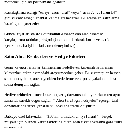
motorları için iyi performans gösterir.
Karşılaştırma içeriği “en iyi [ürün türü]” veya “[ürün A] vs [ürün B]”
gibi yüksek amaçlı anahtar kelimeleri hedefler. Bu aramalar, satın alma
hazırlığına işaret eder.
Güncel fiyatları ve stok durumunu Amazon'dan alan dinamik
karşılaştırma tabloları, doğruluğu otomatik olarak korur ve statik
içerikten daha iyi bir kullanıcı deneyimi sağlar.
Satın Alma Rehberleri ve Hediye Fikirleri
Geniş kategori anahtar kelimelerini hedefleyen kapsamlı satın alma
kılavuzları erken aşamadaki araştırmacıları çeker. Bu ziyaretçiler hemen
satın almayabilir, ancak yeniden hedefleme ve e-posta yakalama daha
sonra dönüşüm sağlar.
Hediye rehberleri, mevsimsel alışveriş davranışından yararlanırken aynı
zamanda sürekli değer sağlar. “[Alıcı türü] için hediyeler” içeriği, tatil
dönemlerinde zirve yaparak yıl boyunca trafik oluşturur.
Bütçeye özel kılavuzlar - ”$50'nin altındaki en iyi [ürün]" - birçok
müşteri için birincil karar faktörüne hitap eden fiyat noktasına göre filtre
seçenekleri.