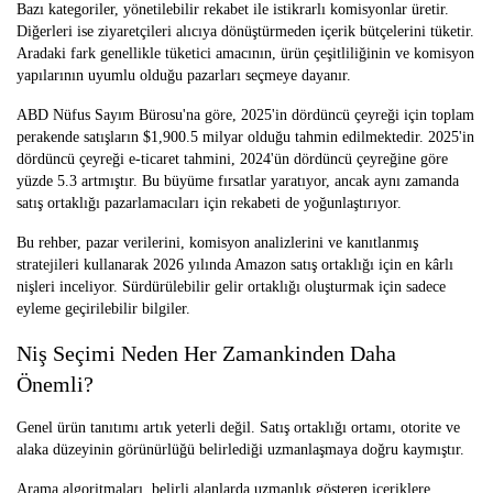
Bazı kategoriler, yönetilebilir rekabet ile istikrarlı komisyonlar üretir.
Diğerleri ise ziyaretçileri alıcıya dönüştürmeden içerik bütçelerini tüketir.
Aradaki fark genellikle tüketici amacının, ürün çeşitliliğinin ve komisyon
yapılarının uyumlu olduğu pazarları seçmeye dayanır.
ABD Nüfus Sayım Bürosu'na göre, 2025'in dördüncü çeyreği için toplam
perakende satışların $1,900.5 milyar olduğu tahmin edilmektedir. 2025'in
dördüncü çeyreği e-ticaret tahmini, 2024'ün dördüncü çeyreğine göre
yüzde 5.3 artmıştır. Bu büyüme fırsatlar yaratıyor, ancak aynı zamanda
satış ortaklığı pazarlamacıları için rekabeti de yoğunlaştırıyor.
Bu rehber, pazar verilerini, komisyon analizlerini ve kanıtlanmış
stratejileri kullanarak 2026 yılında Amazon satış ortaklığı için en kârlı
nişleri inceliyor. Sürdürülebilir gelir ortaklığı oluşturmak için sadece
eyleme geçirilebilir bilgiler.
Niş Seçimi Neden Her Zamankinden Daha
Önemli?
Genel ürün tanıtımı artık yeterli değil. Satış ortaklığı ortamı, otorite ve
alaka düzeyinin görünürlüğü belirlediği uzmanlaşmaya doğru kaymıştır.
Arama algoritmaları, belirli alanlarda uzmanlık gösteren içeriklere