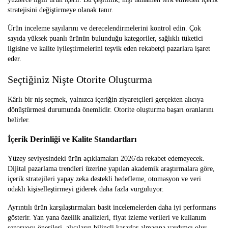
stratejisini değiştirmeye olanak tanır.
Ürün inceleme sayılarını ve derecelendirmelerini kontrol edin. Çok
sayıda yüksek puanlı ürünün bulunduğu kategoriler, sağlıklı tüketici
ilgisine ve kalite iyileştirmelerini teşvik eden rekabetçi pazarlara işaret
eder.
Seçtiğiniz Nişte Otorite Oluşturma
Kârlı bir niş seçmek, yalnızca içeriğin ziyaretçileri gerçekten alıcıya
dönüştürmesi durumunda önemlidir. Otorite oluşturma başarı oranlarını
belirler.
İçerik Derinliği ve Kalite Standartları
Yüzey seviyesindeki ürün açıklamaları 2026'da rekabet edemeyecek.
Dijital pazarlama trendleri üzerine yapılan akademik araştırmalara göre,
içerik stratejileri yapay zeka destekli hedefleme, otomasyon ve veri
odaklı kişiselleştirmeyi giderek daha fazla vurguluyor.
Ayrıntılı ürün karşılaştırmaları basit incelemelerden daha iyi performans
gösterir. Yan yana özellik analizleri, fiyat izleme verileri ve kullanım
senaryosu önerileri, alıcıların bilinçli kararlar almasına yardımcı olur.