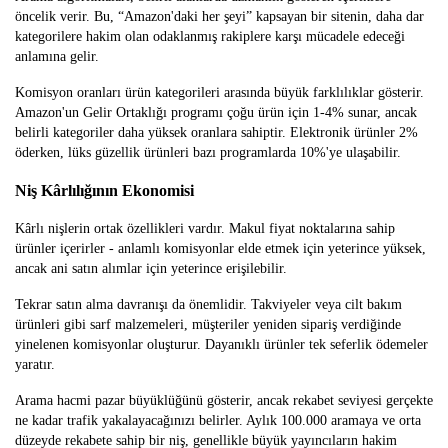
öncelik verir. Bu, “Amazon'daki her şeyi” kapsayan bir sitenin, daha dar
kategorilere hakim olan odaklanmış rakiplere karşı mücadele edeceği
anlamına gelir.
Komisyon oranları ürün kategorileri arasında büyük farklılıklar gösterir.
Amazon'un Gelir Ortaklığı programı çoğu ürün için 1-4% sunar, ancak
belirli kategoriler daha yüksek oranlara sahiptir. Elektronik ürünler 2%
öderken, lüks güzellik ürünleri bazı programlarda 10%'ye ulaşabilir.
Niş Kârlılığının Ekonomisi
Kârlı nişlerin ortak özellikleri vardır. Makul fiyat noktalarına sahip
ürünler içerirler - anlamlı komisyonlar elde etmek için yeterince yüksek,
ancak ani satın alımlar için yeterince erişilebilir.
Tekrar satın alma davranışı da önemlidir. Takviyeler veya cilt bakım
ürünleri gibi sarf malzemeleri, müşteriler yeniden sipariş verdiğinde
yinelenen komisyonlar oluşturur. Dayanıklı ürünler tek seferlik ödemeler
yaratır.
Arama hacmi pazar büyüklüğünü gösterir, ancak rekabet seviyesi gerçekte
ne kadar trafik yakalayacağınızı belirler. Aylık 100.000 aramaya ve orta
düzeyde rekabete sahip bir niş, genellikle büyük yayıncıların hakim