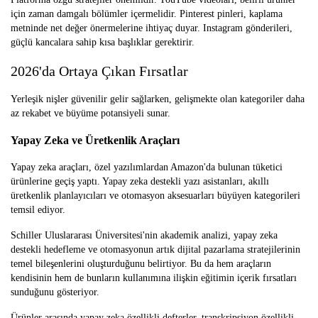
için zaman damgalı bölümler içermelidir. Pinterest pinleri, kaplama
metninde net değer önermelerine ihtiyaç duyar. Instagram gönderileri,
güçlü kancalara sahip kısa başlıklar gerektirir.
2026'da Ortaya Çıkan Fırsatlar
Yerleşik nişler güvenilir gelir sağlarken, gelişmekte olan kategoriler daha
az rekabet ve büyüme potansiyeli sunar.
Yapay Zeka ve Üretkenlik Araçları
Yapay zeka araçları, özel yazılımlardan Amazon'da bulunan tüketici
ürünlerine geçiş yaptı. Yapay zeka destekli yazı asistanları, akıllı
üretkenlik planlayıcıları ve otomasyon aksesuarları büyüyen kategorileri
temsil ediyor.
Schiller Uluslararası Üniversitesi'nin akademik analizi, yapay zeka
destekli hedefleme ve otomasyonun artık dijital pazarlama stratejilerinin
temel bileşenlerini oluşturduğunu belirtiyor. Bu da hem araçların
kendisinin hem de bunların kullanımına ilişkin eğitimin içerik fırsatları
sunduğunu gösteriyor.
Ürünler arasında yapay zeka özellikli defterler, transkripsiyon özellikli