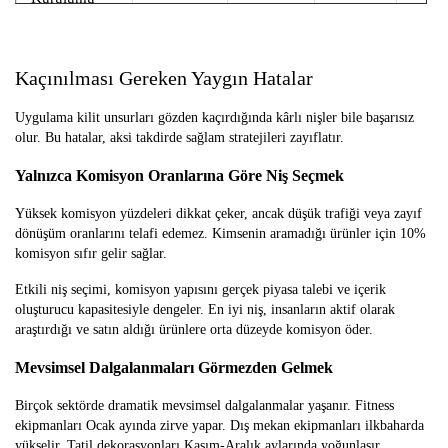
Sürdürülebilir
3-4%
$25-100
Düşük-
Orta-
Ürünler
Orta
Yüks
Kaçınılması Gereken Yaygın Hatalar
Uygulama kilit unsurları gözden kaçırdığında kârlı nişler bile başarısız
olur. Bu hatalar, aksi takdirde sağlam stratejileri zayıflatır.
Yalnızca Komisyon Oranlarına Göre Niş Seçmek
Yüksek komisyon yüzdeleri dikkat çeker, ancak düşük trafiği veya zayıf
dönüşüm oranlarını telafi edemez. Kimsenin aramadığı ürünler için 10%
komisyon sıfır gelir sağlar.
Etkili niş seçimi, komisyon yapısını gerçek piyasa talebi ve içerik
oluşturucu kapasitesiyle dengeler. En iyi niş, insanların aktif olarak
araştırdığı ve satın aldığı ürünlere orta düzeyde komisyon öder.
Mevsimsel Dalgalanmaları Görmezden Gelmek
Birçok sektörde dramatik mevsimsel dalgalanmalar yaşanır. Fitness
ekipmanları Ocak ayında zirve yapar. Dış mekan ekipmanları ilkbaharda
yükselir. Tatil dekorasyonları Kasım-Aralık aylarında yoğunlaşır.