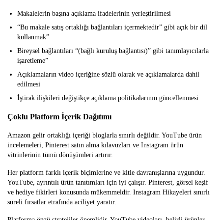
Makalelerin başına açıklama ifadelerinin yerleştirilmesi
“Bu makale satış ortaklığı bağlantıları içermektedir” gibi açık bir dil
kullanmak”
Bireysel bağlantıları “(bağlı kuruluş bağlantısı)” gibi tanımlayıcılarla
işaretleme”
Açıklamaların video içeriğine sözlü olarak ve açıklamalarda dahil
edilmesi
İştirak ilişkileri değiştikçe açıklama politikalarının güncellenmesi
Çoklu Platform İçerik Dağıtımı
Amazon gelir ortaklığı içeriği bloglarla sınırlı değildir. YouTube ürün
incelemeleri, Pinterest satın alma kılavuzları ve Instagram ürün
vitrinlerinin tümü dönüşümleri artırır.
Her platform farklı içerik biçimlerine ve kitle davranışlarına uygundur.
YouTube, ayrıntılı ürün tanıtımları için iyi çalışır. Pinterest, görsel keşif
ve hediye fikirleri konusunda mükemmeldir. Instagram Hikayeleri sınırlı
süreli fırsatlar etrafında aciliyet yaratır.
Platforma özgü stratejiler önemlidir. YouTube videoları, belirli ürünler