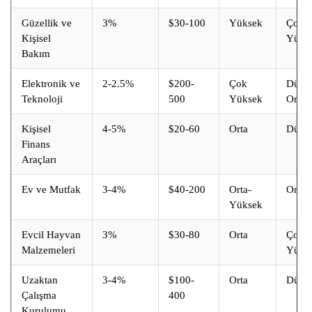
Güzellik ve
3%
$30-100
Yüksek
Çok
Kişisel
Yüks
Bakım
Elektronik ve
2-2.5%
$200-
Çok
Düşü
Teknoloji
500
Yüksek
Orta
Kişisel
4-5%
$20-60
Orta
Düşü
Finans
Araçları
Ev ve Mutfak
3-4%
$40-200
Orta-
Orta
Yüksek
Evcil Hayvan
3%
$30-80
Orta
Çok
Malzemeleri
Yüks
Uzaktan
3-4%
$100-
Orta
Düşü
Çalışma
400
Kurulumu