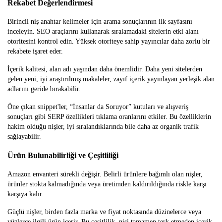
Rekabet Değerlendirmesi
Birincil niş anahtar kelimeler için arama sonuçlarının ilk sayfasını
inceleyin. SEO araçlarını kullanarak sıralamadaki sitelerin etki alanı
otoritesini kontrol edin. Yüksek otoriteye sahip yayıncılar daha zorlu bir
rekabete işaret eder.
İçerik kalitesi, alan adı yaşından daha önemlidir. Daha yeni sitelerden
gelen yeni, iyi araştırılmış makaleler, zayıf içerik yayınlayan yerleşik alan
adlarını geride bırakabilir.
Öne çıkan snippet'ler, “İnsanlar da Soruyor” kutuları ve alışveriş
sonuçları gibi SERP özellikleri tıklama oranlarını etkiler. Bu özelliklerin
hakim olduğu nişler, iyi sıralandıklarında bile daha az organik trafik
sağlayabilir.
Ürün Bulunabilirliği ve Çeşitliliği
Amazon envanteri sürekli değişir. Belirli ürünlere bağımlı olan nişler,
ürünler stokta kalmadığında veya üretimden kaldırıldığında riskle karşı
karşıya kalır.
Güçlü nişler, birden fazla marka ve fiyat noktasında düzinelerce veya
yüzlerce ilgili ürün içerir. Bu çeşitlilik, nişi tamamen terk etmeden içerik