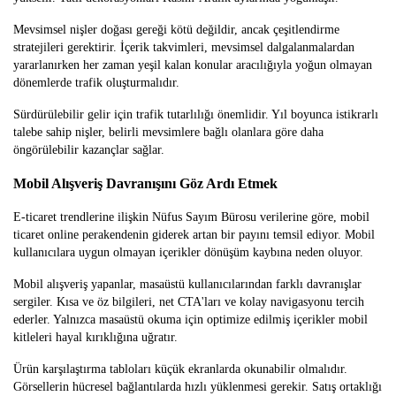
Mevsimsel nişler doğası gereği kötü değildir, ancak çeşitlendirme
stratejileri gerektirir. İçerik takvimleri, mevsimsel dalgalanmalardan
yararlanırken her zaman yeşil kalan konular aracılığıyla yoğun olmayan
dönemlerde trafik oluşturmalıdır.
Sürdürülebilir gelir için trafik tutarlılığı önemlidir. Yıl boyunca istikrarlı
talebe sahip nişler, belirli mevsimlere bağlı olanlara göre daha
öngörülebilir kazançlar sağlar.
Mobil Alışveriş Davranışını Göz Ardı Etmek
E-ticaret trendlerine ilişkin Nüfus Sayım Bürosu verilerine göre, mobil
ticaret online perakendenin giderek artan bir payını temsil ediyor. Mobil
kullanıcılara uygun olmayan içerikler dönüşüm kaybına neden oluyor.
Mobil alışveriş yapanlar, masaüstü kullanıcılarından farklı davranışlar
sergiler. Kısa ve öz bilgileri, net CTA'ları ve kolay navigasyonu tercih
ederler. Yalnızca masaüstü okuma için optimize edilmiş içerikler mobil
kitleleri hayal kırıklığına uğratır.
Ürün karşılaştırma tabloları küçük ekranlarda okunabilir olmalıdır.
Görsellerin hücresel bağlantılarda hızlı yüklenmesi gerekir. Satış ortaklığı