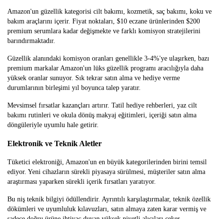
Amazon'un güzellik kategorisi cilt bakımı, kozmetik, saç bakımı, koku ve
bakım araçlarını içerir. Fiyat noktaları, $10 eczane ürünlerinden $200
premium serumlara kadar değişmekte ve farklı komisyon stratejilerini
barındırmaktadır.
Güzellik alanındaki komisyon oranları genellikle 3-4%'ye ulaşırken, bazı
premium markalar Amazon'un lüks güzellik programı aracılığıyla daha
yüksek oranlar sunuyor. Sık tekrar satın alma ve hediye verme
durumlarının birleşimi yıl boyunca talep yaratır.
Mevsimsel fırsatlar kazançları artırır. Tatil hediye rehberleri, yaz cilt
bakımı rutinleri ve okula dönüş makyaj eğitimleri, içeriği satın alma
döngüleriyle uyumlu hale getirir.
Elektronik ve Teknik Aletler
Tüketici elektroniği, Amazon'un en büyük kategorilerinden birini temsil
ediyor. Yeni cihazların sürekli piyasaya sürülmesi, müşteriler satın alma
araştırması yaparken sürekli içerik fırsatları yaratıyor.
Bu niş teknik bilgiyi ödüllendirir. Ayrıntılı karşılaştırmalar, teknik özellik
dökümleri ve uyumluluk kılavuzları, satın almaya zaten karar vermiş ve
sadece doğru ürüne ihtiyaç duyan yüksek niyetli alıcıları çeker.