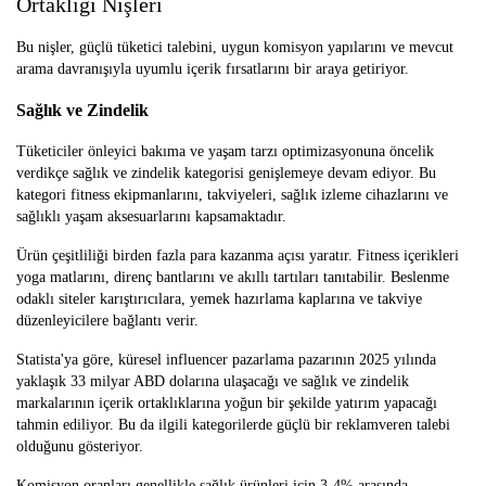
Ortaklığı Nişleri
Bu nişler, güçlü tüketici talebini, uygun komisyon yapılarını ve mevcut
arama davranışıyla uyumlu içerik fırsatlarını bir araya getiriyor.
Sağlık ve Zindelik
Tüketiciler önleyici bakıma ve yaşam tarzı optimizasyonuna öncelik
verdikçe sağlık ve zindelik kategorisi genişlemeye devam ediyor. Bu
kategori fitness ekipmanlarını, takviyeleri, sağlık izleme cihazlarını ve
sağlıklı yaşam aksesuarlarını kapsamaktadır.
Ürün çeşitliliği birden fazla para kazanma açısı yaratır. Fitness içerikleri
yoga matlarını, direnç bantlarını ve akıllı tartıları tanıtabilir. Beslenme
odaklı siteler karıştırıcılara, yemek hazırlama kaplarına ve takviye
düzenleyicilere bağlantı verir.
Statista'ya göre, küresel influencer pazarlama pazarının 2025 yılında
yaklaşık 33 milyar ABD dolarına ulaşacağı ve sağlık ve zindelik
markalarının içerik ortaklıklarına yoğun bir şekilde yatırım yapacağı
tahmin ediliyor. Bu da ilgili kategorilerde güçlü bir reklamveren talebi
olduğunu gösteriyor.
Komisyon oranları genellikle sağlık ürünleri için 3-4% arasında