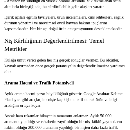
- Amazon'un sunduğu en yüksek oranlar arasında. Sık tekrarlanan satın
alımlarla birleştiğinde, bu sürdürülebilir gelir akışları yaratır.
İçerik açıları eğitim tavsiyeleri, ürün incelemeleri, cins rehberleri, sağlık
durumu yönetimi ve mevsimsel evcil hayvan bakımı ipuçlarını
kapsamaktadır. Her bir açı doğal ürün entegrasyonunu desteklemektedir.
Niş Kârlılığının Değerlendirilmesi: Temel
Metrikler
Kulağa umut verici gelen her niş gerçek sonuçlar vermez. Bu ölçütler,
kaynak ayırmadan önce gerçek potansiyelin değerlendirilmesine yardımcı
olur.
Arama Hacmi ve Trafik Potansiyeli
Aylık arama hacmi pazar büyüklüğünü gösterir. Google Anahtar Kelime
Planlayıcı gibi araçlar, bir nişte kaç kişinin aktif olarak ürün ve bilgi
aradığını ortaya koyar.
Ancak ham rakamlar hikayenin tamamını anlatmaz. Aylık 50.000
aramanın yapıldığı ve rekabetin zayıf olduğu bir niş, köklü yayıncıların
hakim olduğu 200.000 aramanın yapıldığı bir nişten daha fazla trafik