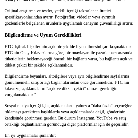
Orijinal araştırma ve testler, yetkili içeriği tekrarlanan üretici
spesifikasyonlarından ayırır. Fotoğraflar, videolar veya ayrıntılı
gözlemlerle belgelenen ürünlerle uygulamalı deneyim güvenilirliği artırır.
Bilgilendirme ve Uyum Gereklilikleri
FTC, iştirak ilişkilerinin açık bir şekilde ifşa edilmesini şart koşmaktadır.
FTC'nin Onay Kılavuzlarına göre, bir onaylayan ile pazarlamacı arasında
tüketicilerin beklemeyeceği önemli bir bağlantı varsa, bu bağlantı açık ve
dikkat çekici bir şekilde açıklanmalıdır.
Bilgilendirme beyanları, altbilgilere veya ayrı bilgilendirme sayfalarına
gömülmemeli, satış ortağı bağlantılarından önce görünmelidir. FTC'nin
kılavuzu, açıklamaların “açık ve dikkat çekici” olması gerektiğini
vurgulamaktadır.”
Sosyal medya içeriği için, açıklamaların yalnızca “daha fazla” seçeneğine
tıklamayı gerektiren başlıklarda veya açıklamalarda değil, gönderinin
kendisinde görünmesi gerekir. Bu durum Instagram, YouTube ve satış
ortaklığı bağlantılarının göründüğü diğer platformlar için de geçerlidir.
En iyi uygulamalar şunlardır: