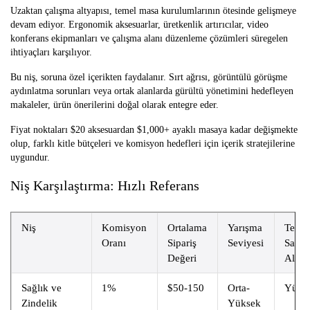
Uzaktan çalışma altyapısı, temel masa kurulumlarının ötesinde gelişmeye
devam ediyor. Ergonomik aksesuarlar, üretkenlik artırıcılar, video
konferans ekipmanları ve çalışma alanı düzenleme çözümleri süregelen
ihtiyaçları karşılıyor.
Bu niş, soruna özel içerikten faydalanır. Sırt ağrısı, görüntülü görüşme
aydınlatma sorunları veya ortak alanlarda gürültü yönetimini hedefleyen
makaleler, ürün önerilerini doğal olarak entegre eder.
Fiyat noktaları $20 aksesuardan $1,000+ ayaklı masaya kadar değişmekte
olup, farklı kitle bütçeleri ve komisyon hedefleri için içerik stratejilerine
uygundur.
Niş Karşılaştırma: Hızlı Referans
Niş
Komisyon
Ortalama
Yarışma
Tekra
Oranı
Sipariş
Seviyesi
Satın
Değeri
Alma
Sağlık ve
1%
$50-150
Orta-
Yüks
Zindelik
Yüksek