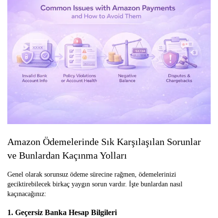
Amazon Ödemelerinde Sık Karşılaşılan Sorunlar
ve Bunlardan Kaçınma Yolları
Genel olarak sorunsuz ödeme sürecine rağmen, ödemelerinizi
geciktirebilecek birkaç yaygın sorun vardır. İşte bunlardan nasıl
kaçınacağınız:
1. Geçersiz Banka Hesap Bilgileri