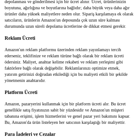
depolanması ve gönderilmesi için bir ücret alınır. Ücret, ürünlerinizin
boyutuna, ağırlığına ve boyutlarına bağlıdır; daha büyük veya daha ağır
ürünler daha yüksek maliyetlere neden olur. Sipariş karşılamaya ek olarak
satıcıların, ürünlerin Amazon'un deposunda çok uzun süre kalması
durumunda uzun süreli depolama ücretlerine de dikkat etmesi gerekir.
Reklam Ücreti
Amazon'un reklam platformu üzerinden reklam yayınlamayı tercih
ederseniz, teklifinize ve reklam türüne bağlı olarak bir reklam ücreti
ödersiniz. Maliyet, anahtar kelime rekabeti ve reklam yerleşimi gibi
faktörlere bağlı olarak değişebilir. Reklamlarınızı optimize etmek,
yatırım getirinizi doğrudan etkilediği için bu maliyeti etkili bir şekilde
yönetmenin anahtarıdır.
Platform Ücreti
Amazon, pazaryerini kullanmak için bir platform ücreti alır. Bu ücret
genellikle satış fiyatınızın sabit bir yüzdesidir ve Amazon'un müşteri
tabanına erişimi, işlem hizmetlerini ve genel pazar yeri bakımını kapsar.
Bu, Amazon'da ürün listeleyen her satıcının karşılaştığı bir maliyettir.
Para İadeleri ve Cezalar