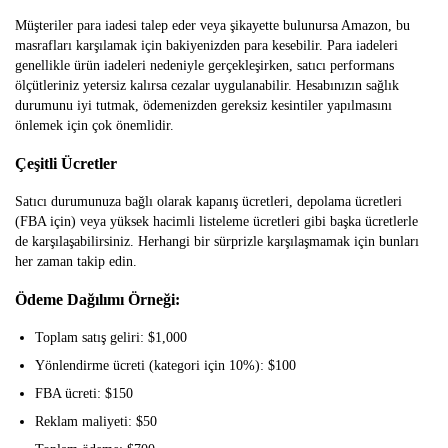
Müşteriler para iadesi talep eder veya şikayette bulunursa Amazon, bu
masrafları karşılamak için bakiyenizden para kesebilir. Para iadeleri
genellikle ürün iadeleri nedeniyle gerçekleşirken, satıcı performans
ölçütleriniz yetersiz kalırsa cezalar uygulanabilir. Hesabınızın sağlık
durumunu iyi tutmak, ödemenizden gereksiz kesintiler yapılmasını
önlemek için çok önemlidir.
Çeşitli Ücretler
Satıcı durumunuza bağlı olarak kapanış ücretleri, depolama ücretleri
(FBA için) veya yüksek hacimli listeleme ücretleri gibi başka ücretlerle
de karşılaşabilirsiniz. Herhangi bir sürprizle karşılaşmamak için bunları
her zaman takip edin.
Ödeme Dağılımı Örneği:
Toplam satış geliri: $1,000
Yönlendirme ücreti (kategori için 10%): $100
FBA ücreti: $150
Reklam maliyeti: $50