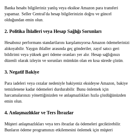
Banka hesabı bilgileriniz yanlış veya eksikse Amazon para transferi
yapamaz. Seller Central'da hesap bilgilerinizin doğru ve güncel
olduğundan emin olun.
2. Politika İhlalleri veya Hesap Sağlığı Sorunları
Hesabınız performans standartlarını karşılamıyorsa Amazon ödemelerinizi
alıkoyabilir. Yaygın ihlaller arasında geç gönderiler, zayıf satıcı geri
bildirimi veya yüksek geri ödeme oranları yer alır. Hesap sağlığınızı
düzenli olarak izleyin ve sorunları mümkün olan en kısa sürede çözün.
3. Negatif Bakiye
Para iadeleri veya cezalar nedeniyle bakiyeniz eksideyse Amazon, bakiye
temizlenene kadar ödemeleri durdurabilir. Bunu önlemek için
harcamalarınızı yönettiğinizden ve anlaşmazlıkları hızla çözdüğünüzden
emin olun.
4. Anlaşmazlıklar ve Ters İbrazlar
Müşteri anlaşmazlıkları veya ters ibrazlar da ödemeleri geciktirebilir.
Bunların ödeme programınızı etkilemesini önlemek için müşteri