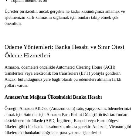
Toplam ödeme: $700
Ücretler birikebilir, ancak gerçekte ne kadar kazandığınızı anlamak ve
işletmenizin kârlı kalmasını sağlamak için bunları takip etmek çok
önemlidir.
Ödeme Yöntemleri: Banka Hesabı ve Sınır Ötesi
Ödeme Hizmetleri
Amazon, ödemeleri öncelikle Automated Clearing House (ACH)
transferleri veya elektronik fon transferleri (EFT) yoluyla gönderir.
Ancak, bulunduğunuz yere bağlı olarak bu ödemeleri almanın farklı
yolları vardır.
Amazon'un Mağaza Ülkesindeki Banka Hesabı
Örneğin Amazon ABD'de (Amazon.com) satış yapıyorsanız ödemelerinizi
almak için Satıcılar için Amazon Para Birimi Dönüştürücüsü tarafından
desteklenen bir ülkede (ABD, İngiltere, Kanada veya Euro bölgesi
ülkeleri gibi) bir banka hesabınızın olması gerekir. Amazon, Vietnam gibi
ülkelerdeki bankalara doğrudan para yatırma işlemlerini