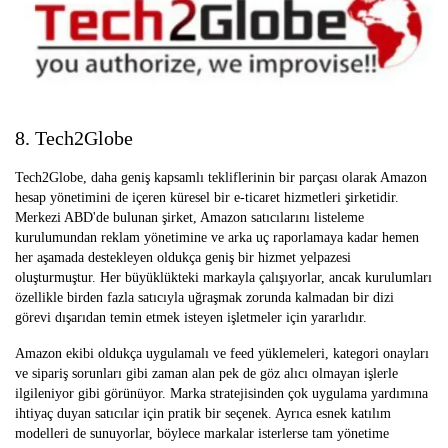
8. Tech2Globe
Tech2Globe, daha geniş kapsamlı tekliflerinin bir parçası olarak Amazon
hesap yönetimini de içeren küresel bir e-ticaret hizmetleri şirketidir.
Merkezi ABD'de bulunan şirket, Amazon satıcılarını listeleme
kurulumundan reklam yönetimine ve arka uç raporlamaya kadar hemen
her aşamada destekleyen oldukça geniş bir hizmet yelpazesi
oluşturmuştur. Her büyüklükteki markayla çalışıyorlar, ancak kurulumları
özellikle birden fazla satıcıyla uğraşmak zorunda kalmadan bir dizi
görevi dışarıdan temin etmek isteyen işletmeler için yararlıdır.
Amazon ekibi oldukça uygulamalı ve feed yüklemeleri, kategori onayları
ve sipariş sorunları gibi zaman alan pek de göz alıcı olmayan işlerle
ilgileniyor gibi görünüyor. Marka stratejisinden çok uygulama yardımına
ihtiyaç duyan satıcılar için pratik bir seçenek. Ayrıca esnek katılım
modelleri de sunuyorlar, böylece markalar isterlerse tam yönetime