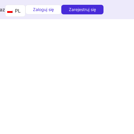
raz
Zaloguj się
Zarejestruj się
PL