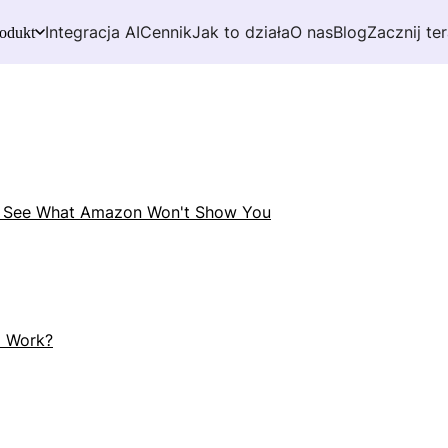
Integracja AI
Cennik
Jak to działa
O nas
Blog
Zacznij te
odukt
: See What Amazon Won't Show You
 Work?