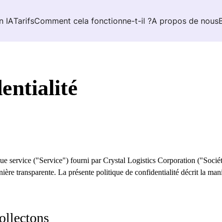
n IA
Tarifs
Comment cela fonctionne-t-il ?
A propos de nous
entialité
que service ("Service") fourni par Crystal Logistics Corporation ("Soc
nière transparente. La présente politique de confidentialité décrit la man
ollectons