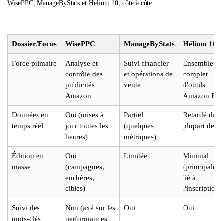
WisePPC, ManageByStats et Helium 10, côte à côte.
Dossier/Focus
WisePPC
ManageByStats
Hélium 10
Force primaire
Analyse et
Suivi financier
Ensemble
contrôle des
et opérations de
complet
publicités
vente
d'outils
Amazon
Amazon F
Données en
Oui (mises à
Partiel
Retardé dans
temps réel
jour toutes les
(quelques
plupart des 
heures)
métriques)
Édition en
Oui
Limitée
Minimal
masse
(campagnes,
(principale
enchères,
lié à
cibles)
l'inscription
Suivi des
Non (axé sur les
Oui
Oui
mots-clés
performances