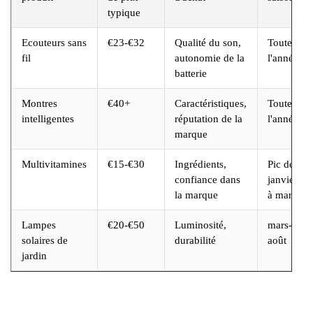
typique
Ecouteurs sans
€23-€32
Qualité du son,
Toute
fil
autonomie de la
l'année
batterie
Montres
€40+
Caractéristiques,
Toute
intelligentes
réputation de la
l'année
marque
Multivitamines
€15-€30
Ingrédients,
Pic de
confiance dans
janvier
la marque
à mars
Lampes
€20-€50
Luminosité,
mars-
solaires de
durabilité
août
jardin
Masques
€10-€25
Résultats,
Toute
capillaires
ingrédients
l'année