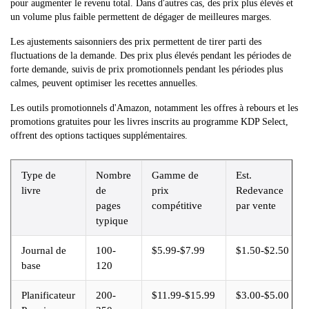
pour augmenter le revenu total. Dans d'autres cas, des prix plus élevés et
un volume plus faible permettent de dégager de meilleures marges.
Les ajustements saisonniers des prix permettent de tirer parti des
fluctuations de la demande. Des prix plus élevés pendant les périodes de
forte demande, suivis de prix promotionnels pendant les périodes plus
calmes, peuvent optimiser les recettes annuelles.
Les outils promotionnels d'Amazon, notamment les offres à rebours et les
promotions gratuites pour les livres inscrits au programme KDP Select,
offrent des options tactiques supplémentaires.
Type de
Nombre
Gamme de
Est.
livre
de
prix
Redevance
pages
compétitive
par vente
typique
Journal de
100-
$5.99-$7.99
$1.50-$2.50
base
120
Planificateur
200-
$11.99-$15.99
$3.00-$5.00