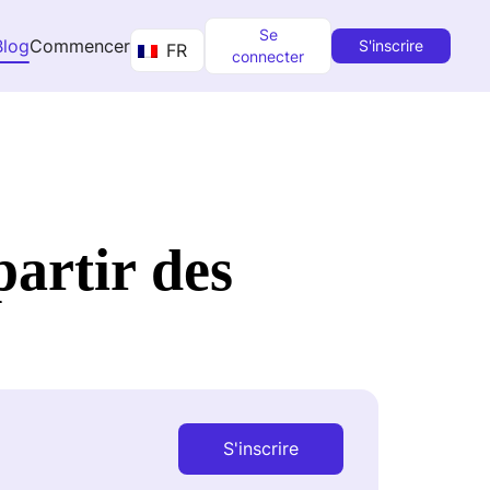
Se
Blog
Commencer
S'inscrire
FR
connecter
partir des
S'inscrire