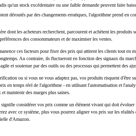
ndis qu'un stock excédentaire ou une faible demande peuvent faire baisse
 soient déroutés par des changements erratiques, l'algorithme prend en co
e dont les acheteurs recherchent, parcourent et achètent les produits son
préférences des consommateurs et de maximiser les ventes.
nence ces facteurs pour fixer des prix qui attirent les clients tout en ma
ongtemps. Au contraire, ils fluctueront en fonction des signaux du marché
 agile et soutenue par des outils ou des processus qui permettent des aju
ification ou si vous ne vous adaptez pas, vos produits risquent d'être s
prix en temps réel de l'algorithme - en utilisant l'automatisation et l'an
 et maintenir des marges plus saines.
n signifie considérer vos prix comme un élément vivant qui doit évoluer
ez avec ce système, plus vous pourrez aligner vos prix sur les réalités d
tielle d'Amazon.