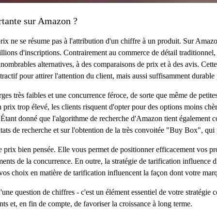
ortante sur Amazon ?
ix ne se résume pas à l'attribution d'un chiffre à un produit. Sur Amazon,
ions d'inscriptions. Contrairement au commerce de détail traditionnel, o
nombrables alternatives, à des comparaisons de prix et à des avis. Cette 
ttractif pour attirer l'attention du client, mais aussi suffisamment durable
s très faibles et une concurrence féroce, de sorte que même de petites
n prix trop élevé, les clients risquent d'opter pour des options moins chè
 Étant donné que l'algorithme de recherche d'Amazon tient également com
ultats de recherche et sur l'obtention de la très convoitée "Buy Box", qui
de prix bien pensée. Elle vous permet de positionner efficacement vos prod
 de la concurrence. En outre, la stratégie de tarification influence dir
ue vos choix en matière de tarification influencent la façon dont votre mar
'une question de chiffres - c'est un élément essentiel de votre stratégi
nts et, en fin de compte, de favoriser la croissance à long terme.