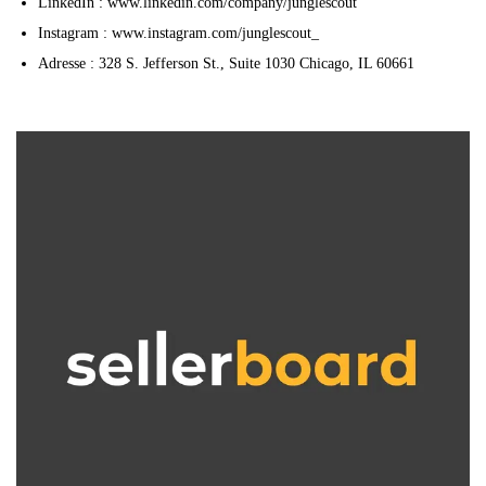
LinkedIn : www.linkedin.com/company/junglescout
Instagram : www.instagram.com/junglescout_
Adresse : 328 S. Jefferson St., Suite 1030 Chicago, IL 60661