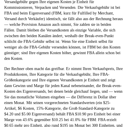
Versandgebühr gegen Ihre eigenen Kosten je Einheit für
Kommissionieren, Verpacken und Versenden
. Die Verkaufsgebühr ist bei
FBA und beim Eigenversand (FBM, kurz für Fulfilled by Merchant,
Versand durch Verkäufer) identisch, sie fällt also aus der Rechnung heraus
— welche Provision Amazon auch nimmt, Sie zahlen sie in beiden
Fällen. Damit bleiben die Versandkosten als einzige Variable, die sich
zwischen den beiden Kanälen ändert, weshalb der Break-even-Punkt
schlicht die FBA-Gebühr selbst ist. Wenn Sie eine Einheit selbst für
weniger als die FBA-Gebühr versenden können, ist FBM bei den Kosten
günstiger; sind Ihre eigenen Kosten höher, gewinnt FBA allein schon bei
den Kosten.
Der Rechner oben macht das greifbar. Er nimmt Ihren Verkaufspreis, Ihre
Produktkosten, Ihre Kategorie für die Verkaufsgebühr, Ihre FBA-
Größenkategorie und Ihre eigenen Versandkosten je Einheit und zeigt
dann Gewinn und Marge für jeden Kanal nebeneinander, die Break-even-
Kosten des Eigenversands, bei denen beide gleichauf liegen, und — wenn
Sie das monatliche Volumen eingeben — die Differenz in Dollar über
einen Monat. Mit seinen vorgerechneten Standardwerten (ein $25-
Artikel, $6 Kosten, 15%-Kategorie, die Groß-Standard-Kategorie zu
$4.20 und $5.00 Eigenversand) behält FBA $10.90 pro Einheit bei einer
Marge von 43.6% gegenüber $10.25 bei 41.0% für FBM: FBA erzielt
$0.65 mehr pro Einheit, also rund $195 im Monat bei 300 Einheiten, und