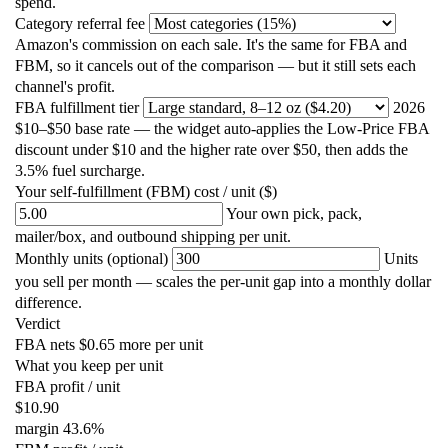
spend.
Category referral fee
Amazon's commission on each sale. It's the same for FBA and
FBM, so it cancels out of the comparison — but it still sets each
channel's profit.
FBA fulfillment tier
2026
$10–$50 base rate — the widget auto-applies the Low-Price FBA
discount under $10 and the higher rate over $50, then adds the
3.5% fuel surcharge.
Your self-fulfillment (FBM) cost / unit ($)
Your own pick, pack,
mailer/box, and outbound shipping per unit.
Monthly units (optional)
Units
you sell per month — scales the per-unit gap into a monthly dollar
difference.
Verdict
FBA nets $0.65 more per unit
What you keep per unit
FBA profit / unit
$10.90
margin
43.6%