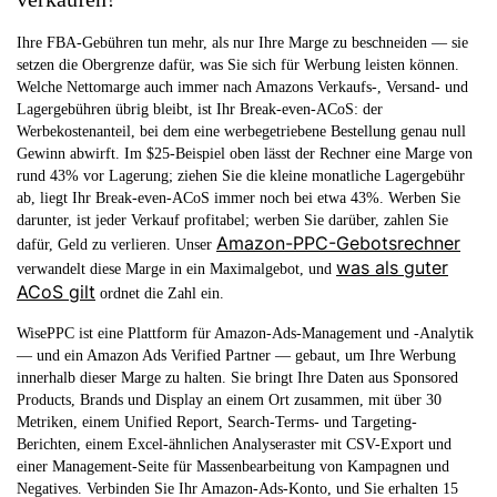
Ihre FBA-Gebühren tun mehr, als nur Ihre Marge zu beschneiden — sie
setzen die Obergrenze dafür, was Sie sich für Werbung leisten können.
Welche Nettomarge auch immer nach Amazons Verkaufs-, Versand- und
Lagergebühren übrig bleibt, ist Ihr Break-even-ACoS: der
Werbekostenanteil, bei dem eine werbegetriebene Bestellung genau null
Gewinn abwirft. Im $25-Beispiel oben lässt der Rechner eine Marge von
rund 43% vor Lagerung; ziehen Sie die kleine monatliche Lagergebühr
ab, liegt Ihr Break-even-ACoS immer noch bei etwa 43%. Werben Sie
darunter, ist jeder Verkauf profitabel; werben Sie darüber, zahlen Sie
Amazon-PPC-Gebotsrechner
dafür, Geld zu verlieren. Unser
was als guter
verwandelt diese Marge in ein Maximalgebot, und
ACoS gilt
ordnet die Zahl ein.
WisePPC ist eine Plattform für Amazon-Ads-Management und -Analytik
— und ein Amazon Ads Verified Partner — gebaut, um Ihre Werbung
innerhalb dieser Marge zu halten. Sie bringt Ihre Daten aus Sponsored
Products, Brands und Display an einem Ort zusammen, mit über 30
Metriken, einem Unified Report, Search-Terms- und Targeting-
Berichten, einem Excel-ähnlichen Analyseraster mit CSV-Export und
einer Management-Seite für Massenbearbeitung von Kampagnen und
Negatives. Verbinden Sie Ihr Amazon-Ads-Konto, und Sie erhalten 15