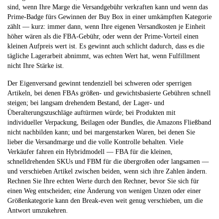
sind, wenn Ihre Marge die Versandgebühr verkraften kann und wenn das
Prime-Badge fürs Gewinnen der Buy Box in einer umkämpften Kategorie
zählt — kurz: immer dann, wenn Ihre eigenen Versandkosten je Einheit
höher wären als die FBA-Gebühr, oder wenn der Prime-Vorteil einen
kleinen Aufpreis wert ist. Es gewinnt auch schlicht dadurch, dass es die
tägliche Lagerarbeit abnimmt, was echten Wert hat, wenn Fulfillment
nicht Ihre Stärke ist.
Der Eigenversand gewinnt tendenziell bei schweren oder sperrigen
Artikeln, bei denen FBAs größen- und gewichtsbasierte Gebühren schnell
steigen; bei langsam drehendem Bestand, der Lager- und
Überalterungszuschläge auftürmen würde; bei Produkten mit
individueller Verpackung, Beilagen oder Bundles, die Amazons Fließband
nicht nachbilden kann; und bei margenstarken Waren, bei denen Sie
lieber die Versandmarge und die volle Kontrolle behalten. Viele
Verkäufer fahren ein Hybridmodell — FBA für die kleinen,
schnelldrehenden SKUs und FBM für die übergroßen oder langsamen —
und verschieben Artikel zwischen beiden, wenn sich ihre Zahlen ändern.
Rechnen Sie Ihre echten Werte durch den Rechner, bevor Sie sich für
einen Weg entscheiden; eine Änderung von wenigen Unzen oder einer
Größenkategorie kann den Break-even weit genug verschieben, um die
Antwort umzukehren.