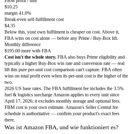
FBM profit / unit
$10.25
margin
41.0%
Break-even self-fulfillment cost
$4.35
Below this, your own fulfilment is cheaper on cost. Above it,
FBA wins on cost alone — before any Prime / Buy-Box lift.
Monthly difference
$195.00 more with FBA
Cost isn't the whole story.
FBA also buys Prime eligibility and
typically a higher Buy-Box win rate and conversion rate — real
lift this pure per-unit cost comparison can't capture. FBA often
wins on total profit even when its per-unit cost is the higher of the
two.
2026 US base rates. The FBA fulfillment fee includes the 3.5%
fuel & logistics surcharge Amazon applies to every unit since
April 17, 2026; it excludes monthly storage and optional fees.
FBM cost is your own estimate. Amazon's Seller Central fee
schedule is authoritative — confirm your product's exact fees
there.
Was ist Amazon FBA, und wie funktioniert es?