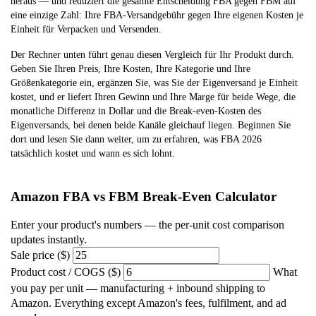
heraus — und reduziert die gesamte Entscheidung FBA gegen FBM auf
eine einzige Zahl: Ihre FBA-Versandgebühr gegen Ihre eigenen Kosten je
Einheit für Verpacken und Versenden.
Der Rechner unten führt genau diesen Vergleich für Ihr Produkt durch.
Geben Sie Ihren Preis, Ihre Kosten, Ihre Kategorie und Ihre
Größenkategorie ein, ergänzen Sie, was Sie der Eigenversand je Einheit
kostet, und er liefert Ihren Gewinn und Ihre Marge für beide Wege, die
monatliche Differenz in Dollar und die Break-even-Kosten des
Eigenversands, bei denen beide Kanäle gleichauf liegen. Beginnen Sie
dort und lesen Sie dann weiter, um zu erfahren, was FBA 2026
tatsächlich kostet und wann es sich lohnt.
Amazon FBA vs FBM Break-Even Calculator
Enter your product's numbers — the per-unit cost comparison
updates instantly.
Sale price ($)
Product cost / COGS ($)
What
you pay per unit — manufacturing + inbound shipping to
Amazon. Everything except Amazon's fees, fulfilment, and ad