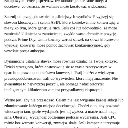
zakupowych. Więcej sprzedawców konkuruje o te same miejsca
docelowe, co oznacza, że wahanie może kosztować widoczność.
Zacznij od przeglądu swoich najsilniejszych wyników. Przyjrzyj się
słowom kluczowym i celom ASIN, które konsekwentnie konwertują, a
nie tylko tym, które generują ruch. Jeśli coś już udowodniło, że może
zamieniać kliknięcia w zamówienia, zwykle warto chronić tę pozycję
podczas Prime Day. Umiarkowany wzrost stawek na słowa kluczowe o
wysokiej konwersji może pomóc zachować konkurencyjność, gdy
wzrośnie presja aukcyjna.
Dynamiczne ustalanie stawek może również działać na Twoją korzyść.
Dzięki strategiom, które dostosowują się w czasie rzeczywistym w
oparciu o prawdopodobieństwo konwersji, Twój budżet z większym
prawdopodobieństwem trafi do wyświetleń, które mają znaczenie. Nie
gwarantuje to najwyższej pozycji, ale pomaga nadać priorytet
inteligentnym kliknięciom zamiast przypadkowej ekspozycji.
Ważne jest, aby nie przesadzać. Celem nie jest wygranie każdej aukcji lub
zdominowanie każdego miejsca docelowego. Chodzi o to, aby pozostać
widocznym tam, gdzie wydajność jest najwyższa, a marże nadal mają
sens. Obserwuj wydajność codziennie podczas wydarzenia. Jeśli CPC
rośnie bez wzrostu konwersji, zmniejsz skalę. Jeśli kampania utrzymuje