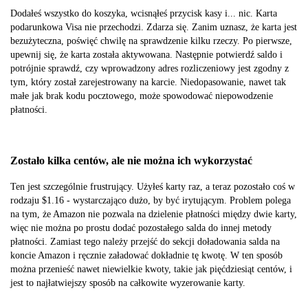
Dodałeś wszystko do koszyka, wcisnąłeś przycisk kasy i... nic. Karta
podarunkowa Visa nie przechodzi. Zdarza się. Zanim uznasz, że karta jest
bezużyteczna, poświęć chwilę na sprawdzenie kilku rzeczy. Po pierwsze,
upewnij się, że karta została aktywowana. Następnie potwierdź saldo i
potrójnie sprawdź, czy wprowadzony adres rozliczeniowy jest zgodny z
tym, który został zarejestrowany na karcie. Niedopasowanie, nawet tak
małe jak brak kodu pocztowego, może spowodować niepowodzenie
płatności.
Zostało kilka centów, ale nie można ich wykorzystać
Ten jest szczególnie frustrujący. Użyłeś karty raz, a teraz pozostało coś w
rodzaju $1.16 - wystarczająco dużo, by być irytującym. Problem polega
na tym, że Amazon nie pozwala na dzielenie płatności między dwie karty,
więc nie można po prostu dodać pozostałego salda do innej metody
płatności. Zamiast tego należy przejść do sekcji doładowania salda na
koncie Amazon i ręcznie załadować dokładnie tę kwotę. W ten sposób
można przenieść nawet niewielkie kwoty, takie jak pięćdziesiąt centów, i
jest to najłatwiejszy sposób na całkowite wyzerowanie karty.