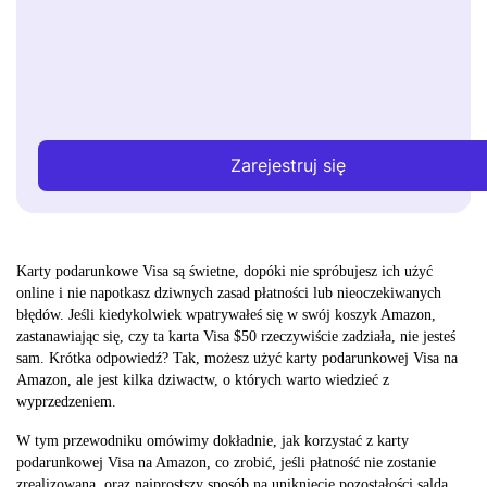
Zarejestruj się
Karty podarunkowe Visa są świetne, dopóki nie spróbujesz ich użyć
online i nie napotkasz dziwnych zasad płatności lub nieoczekiwanych
błędów. Jeśli kiedykolwiek wpatrywałeś się w swój koszyk Amazon,
zastanawiając się, czy ta karta Visa $50 rzeczywiście zadziała, nie jesteś
sam. Krótka odpowiedź? Tak, możesz użyć karty podarunkowej Visa na
Amazon, ale jest kilka dziwactw, o których warto wiedzieć z
wyprzedzeniem.
W tym przewodniku omówimy dokładnie, jak korzystać z karty
podarunkowej Visa na Amazon, co zrobić, jeśli płatność nie zostanie
zrealizowana, oraz najprostszy sposób na uniknięcie pozostałości salda.