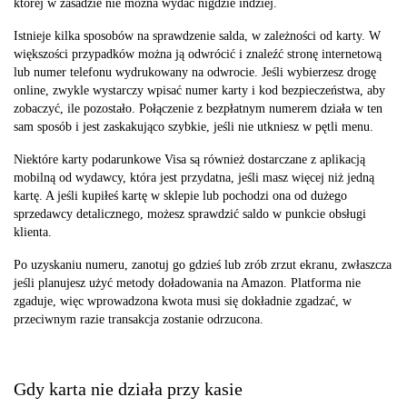
której w zasadzie nie można wydać nigdzie indziej.
Istnieje kilka sposobów na sprawdzenie salda, w zależności od karty. W
większości przypadków można ją odwrócić i znaleźć stronę internetową
lub numer telefonu wydrukowany na odwrocie. Jeśli wybierzesz drogę
online, zwykle wystarczy wpisać numer karty i kod bezpieczeństwa, aby
zobaczyć, ile pozostało. Połączenie z bezpłatnym numerem działa w ten
sam sposób i jest zaskakująco szybkie, jeśli nie utkniesz w pętli menu.
Niektóre karty podarunkowe Visa są również dostarczane z aplikacją
mobilną od wydawcy, która jest przydatna, jeśli masz więcej niż jedną
kartę. A jeśli kupiłeś kartę w sklepie lub pochodzi ona od dużego
sprzedawcy detalicznego, możesz sprawdzić saldo w punkcie obsługi
klienta.
Po uzyskaniu numeru, zanotuj go gdzieś lub zrób zrzut ekranu, zwłaszcza
jeśli planujesz użyć metody doładowania na Amazon. Platforma nie
zgaduje, więc wprowadzona kwota musi się dokładnie zgadzać, w
przeciwnym razie transakcja zostanie odrzucona.
Gdy karta nie działa przy kasie