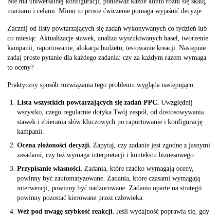
Nie ma uniwersalnej konfiguracji, ponieważ każde konto różni się skalą,
marżami i celami. Mimo to proste ćwiczenie pomaga wyjaśnić decyzje.
Zacznij od listy powtarzających się zadań wykonywanych co tydzień lub
co miesiąc. Aktualizacje stawek, analiza wyszukiwanych haseł, tworzenie
kampanii, raportowanie, alokacja budżetu, testowanie kreacji. Następnie
zadaj proste pytanie dla każdego zadania: czy za każdym razem wymaga
to oceny?
Praktyczny sposób rozwiązania tego problemu wygląda następująco:
Lista wszystkich powtarzających się zadań PPC.
Uwzględnij
wszystko, czego regularnie dotyka Twój zespół, od dostosowywania
stawek i zbierania słów kluczowych po raportowanie i konfigurację
kampanii.
Ocena złożoności decyzji.
Zapytaj, czy zadanie jest zgodne z jasnymi
zasadami, czy też wymaga interpretacji i kontekstu biznesowego.
Przypisanie własności.
Zadania, które rzadko wymagają oceny,
powinny być zautomatyzowane. Zadania, które czasami wymagają
interwencji, powinny być nadzorowane. Zadania oparte na strategii
powinny pozostać kierowane przez człowieka.
Weź pod uwagę szybkość reakcji.
Jeśli wydajność poprawia się, gdy