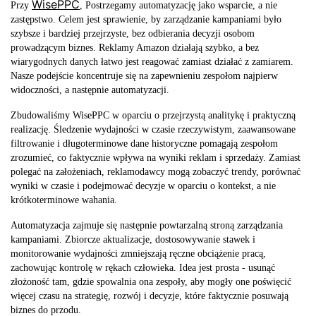
WisePPC
Przy
, Postrzegamy automatyzację jako wsparcie, a nie
zastępstwo. Celem jest sprawienie, by zarządzanie kampaniami było
szybsze i bardziej przejrzyste, bez odbierania decyzji osobom
prowadzącym biznes. Reklamy Amazon działają szybko, a bez
wiarygodnych danych łatwo jest reagować zamiast działać z zamiarem.
Nasze podejście koncentruje się na zapewnieniu zespołom najpierw
widoczności, a następnie automatyzacji.
Zbudowaliśmy WisePPC w oparciu o przejrzystą analitykę i praktyczną
realizację. Śledzenie wydajności w czasie rzeczywistym, zaawansowane
filtrowanie i długoterminowe dane historyczne pomagają zespołom
zrozumieć, co faktycznie wpływa na wyniki reklam i sprzedaży. Zamiast
polegać na założeniach, reklamodawcy mogą zobaczyć trendy, porównać
wyniki w czasie i podejmować decyzje w oparciu o kontekst, a nie
krótkoterminowe wahania.
Automatyzacja zajmuje się następnie powtarzalną stroną zarządzania
kampaniami. Zbiorcze aktualizacje, dostosowywanie stawek i
monitorowanie wydajności zmniejszają ręczne obciążenie pracą,
zachowując kontrolę w rękach człowieka. Idea jest prosta - usunąć
złożoność tam, gdzie spowalnia ona zespoły, aby mogły one poświęcić
więcej czasu na strategię, rozwój i decyzje, które faktycznie posuwają
biznes do przodu.