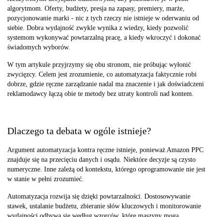
algorytmom. Oferty, budżety, presja na zapasy, premiery, marże,
pozycjonowanie marki - nic z tych rzeczy nie istnieje w oderwaniu od
siebie. Dobra wydajność zwykle wynika z wiedzy, kiedy pozwolić
systemom wykonywać powtarzalną pracę, a kiedy wkroczyć i dokonać
świadomych wyborów.
W tym artykule przyjrzymy się obu stronom, nie próbując wyłonić
zwycięzcy. Celem jest zrozumienie, co automatyzacja faktycznie robi
dobrze, gdzie ręczne zarządzanie nadal ma znaczenie i jak doświadczeni
reklamodawcy łączą obie te metody bez utraty kontroli nad kontem.
Dlaczego ta debata w ogóle istnieje?
Argument automatyzacja kontra ręczne istnieje, ponieważ Amazon PPC
znajduje się na przecięciu danych i osądu. Niektóre decyzje są czysto
numeryczne. Inne zależą od kontekstu, którego oprogramowanie nie jest
w stanie w pełni zrozumieć.
Automatyzacja rozwija się dzięki powtarzalności. Dostosowywanie
stawek, ustalanie budżetu, zbieranie słów kluczowych i monitorowanie
wydajności odbywa się według wzorców, które maszyny mogą