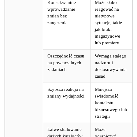
Konsekwentne
Może słabo
wprowadzanie
reagować na
zmian bez
nietypowe
zmęczenia
sytuacje, takie
jak braki
magazynowe
lub premiery.
Oszczędność czasu
Wymaga stałego
na powtarzalnych
nadzoru i
zadaniach
dostosowywania
zasad
Szybsza reakcja na
Mniejsza
zmiany wydajności
świadomość
kontekstu
biznesowego lub
strategii
Łatwe skalowanie
Może
dużych katalogów
ograniczyć