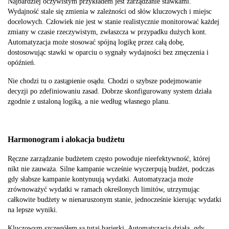
Najbardziej oczywistym przykładem jest zarządzanie stawkami.
Wydajność stale się zmienia w zależności od słów kluczowych i miejsc
docelowych. Człowiek nie jest w stanie realistycznie monitorować każdej
zmiany w czasie rzeczywistym, zwłaszcza w przypadku dużych kont.
Automatyzacja może stosować spójną logikę przez całą dobę,
dostosowując stawki w oparciu o sygnały wydajności bez zmęczenia i
opóźnień.
Nie chodzi tu o zastąpienie osądu. Chodzi o szybsze podejmowanie
decyzji po zdefiniowaniu zasad. Dobrze skonfigurowany system działa
zgodnie z ustaloną logiką, a nie według własnego planu.
Harmonogram i alokacja budżetu
Ręczne zarządzanie budżetem często powoduje nieefektywność, której
nikt nie zauważa. Silne kampanie wcześnie wyczerpują budżet, podczas
gdy słabsze kampanie kontynuują wydatki. Automatyzacja może
zrównoważyć wydatki w ramach określonych limitów, utrzymując
całkowite budżety w nienaruszonym stanie, jednocześnie kierując wydatki
na lepsze wyniki.
Kluczowym szczegółem są tutaj barierki. Automatyzacja działa, gdy