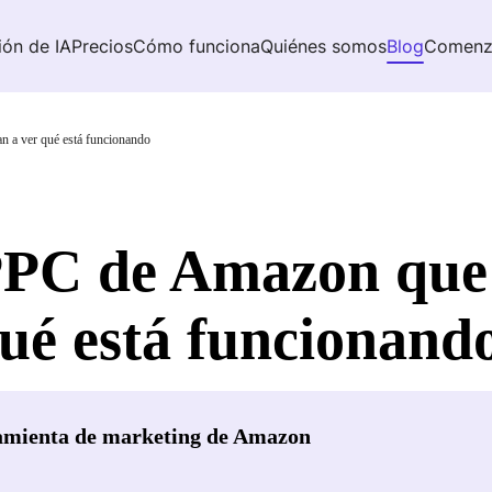
ión de IA
Precios
Cómo funciona
Quiénes somos
Blog
Comenz
n a ver qué está funcionando
PPC de Amazon que 
ué está funcionand
amienta de marketing de Amazon