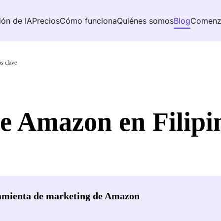
ión de IA
Precios
Cómo funciona
Quiénes somos
Blog
Comenz
os clave
e Amazon en Filipin
amienta de marketing de Amazon