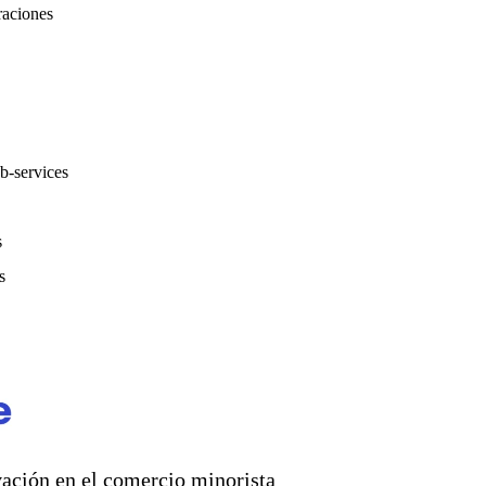
raciones
-services
s
s
vación en el comercio minorista