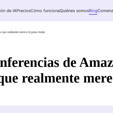
ión de IA
Precios
Cómo funciona
Quiénes somos
Blog
Comenz
 que realmente merece la pena visitar
onferencias de Ama
que realmente mere