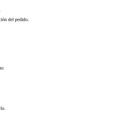
.
ción del pedido.
as:
ío.