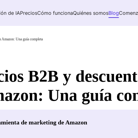
ión de IA
Precios
Cómo funciona
Quiénes somos
Blog
Comenz
en Amazon: Una guía completa
cios B2B y descuent
azon: Una guía co
amienta de marketing de Amazon