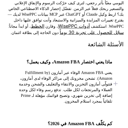
 معبّأً بأثر رجعي، لترى كيف حرّكت الرسوم والإنفاق الإعلاني
ير ربحك فعلاً عبر الزمن. تفضّل إحضار الذكاء الاصطناعي الخاص
بك؟ اربط وكيل Claude أو ChatGPT عبر MCP ببيانات WisePPC لديك —
تغييرات المزايدة والميزانية والاستبعاد وأنت توافق عليها داخل
أدوات WisePPC
الخطط
ستكشف
، وقارن
، أو ابدأ مجاناً:
لحصول على تجربة 30 يوماً
دون الحاجة إلى بطاقة ائتمان.
ئلة الشائعة
ماذا يعني اختصار Amazon FBA، وكيف يعمل؟
يعني Amazon FBA الوفاء عبر أمازون (Fulfillment by
Amazon). تشحن مخزونك إلى مراكز الوفاء لدى أمازون،
فتتولّى أمازون التخزين والانتقاء والتغليف والشحن وخدمة
العملاء والمرتجعات لكل طلب. تدفع رسم وفاء لكل وحدة
إضافة إلى تخزين شهري، وتصبح قوائمك مؤهلة لـ Prime
تلقائياً بمجرد استلام المخزون.
كم يكلّف Amazon FBA في 2026؟