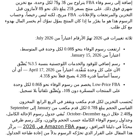
إضافة إلى رسم وفاء FBA يتراوح بين $3 و$7 لكل وحدة، مع تخزين
شهري فوق ذلك. على منتج بسعر $25 يبلغ ذلك نحو $8 لأمازون قبل
التخزين والمرتجعات والإعلانات. FBA مريح، لكنه ليس رخيصاً، وحساب
 هذا هو ما يقرّر ما إذا كان المنتج يموّل نموّك أم يخسر المال بهدوء
 طلب.
20 تهمّ الأرقام اعتباراً من July 2026:
ارتفعت رسوم الوفاء بنحو $0.08 لكل وحدة في المتوسط
،
اعتباراً من January 15, 2026.
رسم إضافي للوقود والخدمات اللوجستية بنسبة 3.5%
يُطبَّق
الآن على كل وحدة مُنفَّذة، اعتباراً من April 17, 2026 — أي أن
رسماً أساسياً قدره $4.20 يصبح فعلاً نحو $4.35.
Low-Price FBA
يخصم من رسوم الوفاء نحو $0.86 لكل وحدة
على المنتجات المسعّرة دون $10، ويُطبَّق تلقائياً بلا تسجيل.
 التخزين لكل قدم مكعب ويقفز في الربع الرابع: المخزون
القياسي الحجم يبلغ $0.78 لكل قدم مكعب من January إلى September
و$2.40 خلال ذروة October–December. نُبقي جدول رسوم الإحالة الكامل،
ل رسوم الوفاء الكاملة حسب الحجم والوزن، وكل رسم ظرفي
رسوم Amazon FBA في 2026
ً في دليلنا المرافق،
— يركّز
مقال على القرار الذي تحرّكه الرسوم بدلاً من إعادة طباعة الجداول.