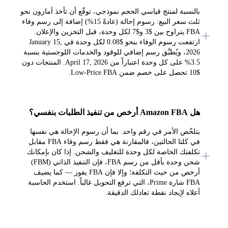
بالنسبة لمنتج قياسي الحجم نموذجي، توقّع أن تأخذ أمازون نحو
ثلث سعر البيع: رسوم إحالة (عادةً 15%) إضافة إلى رسم وفاء
FBA يتراوح بين $3 و$7 لكل وحدة، قبل التخزين والإعلان.
ارتفعت رسوم الوفاء بنحو $0.08 لكل وحدة في January 15,
2026، ويُطبَّق رسم إضافي للوقود والخدمات اللوجستية بنسبة
3.5% على كل وحدة اعتباراً من April 17, 2026. المنتجات دون
$10 تحصل على خصم ضمن Low-Price FBA.
هل Amazon FBA أرخص من تنفيذ الطلبات بنفسي؟
يتلخّص الأمر في رقم واحد. بما أن رسوم الإحالة هي نفسها
في كلتا الحالتين، فالمقارنة هي فقط رسم وفاء FBA مقابل
تكلفتك الخاصة لكل وحدة للتغليف والشحن. إذا كان بإمكانك
شحن وحدة بأقل من رسم FBA، فإن التنفيذ الذاتي (FBM)
أرخص من حيث التكلفة؛ وإلا فإن FBA يفوز — كما يضيف
FBA شارة Prime، التي ترفع التحويل غالباً. استخدم الحاسبة
أعلاه لإيجاد نقطة تعادلك الدقيقة.