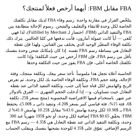
منتجك؟
 القرار في مقارنة واحدة:
رسم وفاء FBA لديك مقابل تكلفتك
 لكل وحدة للانتقاء والتغليف والشحن
. رسوم الإحالة متطابقة بين
FBA والتنفيذ الذاتي (FBM، اختصار لـ Fulfilled by Merchant)، لذا فهي
— أياً كانت عمولة أمازون، فأنت تدفعها في كلتا الحالتين. يترك ذلك
الوفاء المتغيّر الوحيد الذي يختلف بين القناتين، ولهذا فإن نقطة
التعادل هي ببساطة رسم FBA نفسه. إذا كان بإمكانك شحن وحدة بنفسك
بأقل من رسم FBA، فإن FBM أرخص من حيث التكلفة؛ وإذا كانت
ة أعلى، فإن FBA يفوز من حيث التكلفة وحدها.
ة أعلاه تجعل هذا ملموساً. تأخذ سعر بيعك، وتكلفة منتجك، وفئة
الإحالة، وفئة حجم FBA، وتكلفة الوفاء الخاصة بك لكل وحدة، ثم تعرض
والهامش لكل قناة جنباً إلى جنب، وتكلفة التنفيذ الذاتي عند نقطة
ل حيث تتساويان، و— إذا أدخلت الحجم الشهري — الفرق بالدولار
عبر شهر. باستخدام قيمها الافتراضية المحسوبة (منتج بسعر $25، تكلفة
$6، فئة 15%، فئة قياسي كبير بسعر $4.20، وتنفيذ ذاتي بـ $5.00)، يحتفظ
FBA بـ $10.90 لكل وحدة بهامش 43.6% مقابل $10.25 بهامش 41.0% لـ
FBM: يحقّق FBA $0.65 إضافية لكل وحدة، أو نحو $195 شهرياً عند 300
وحدة، وتكلفة التنفيذ الذاتي عند نقطة التعادل هي $4.35 — رسم FBA مع
. تفوّق على $4.35 للوحدة بشحنها بنفسك وينقلب الحساب.