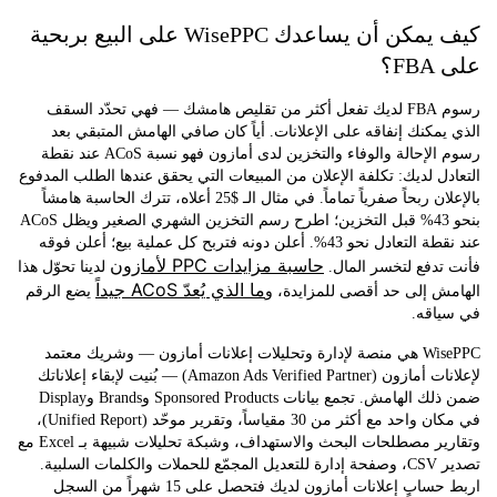
كيف يمكن أن يساعدك WisePPC على البيع بربحية
؟
رسوم FBA لديك تفعل أكثر من تقليص هامشك — فهي تحدّد السقف
مكنك إنفاقه على الإعلانات. أياً كان صافي الهامش المتبقي بعد
رسوم الإحالة والوفاء والتخزين لدى أمازون فهو نسبة ACoS عند نقطة
ل لديك: تكلفة الإعلان من المبيعات التي يحقق عندها الطلب المدفوع
بالإعلان ربحاً صفرياً تماماً. في مثال الـ $25 أعلاه، تترك الحاسبة هامشاً
بنحو 43% قبل التخزين؛ اطرح رسم التخزين الشهري الصغير ويظل ACoS
عند نقطة التعادل نحو 43%. أعلن دونه فتربح كل عملية بيع؛ أعلن فوقه
حاسبة مزايدات PPC لأمازون
تدفع لتخسر المال.
لدينا تحوّل هذا
ما الذي يُعدّ ACoS جيداً
ش إلى حد أقصى للمزايدة، و
يضع الرقم
اقه.
WisePPC هي منصة لإدارة وتحليلات إعلانات أمازون — وشريك معتمد
لإعلانات أمازون (Amazon Ads Verified Partner) — بُنيت لإبقاء إعلاناتك
ضمن ذلك الهامش. تجمع بيانات Sponsored Products وBrands وDisplay
في مكان واحد مع أكثر من 30 مقياساً، وتقرير موحّد (Unified Report)،
وتقارير مصطلحات البحث والاستهداف، وشبكة تحليلات شبيهة بـ Excel مع
تصدير CSV، وصفحة إدارة للتعديل المجمّع للحملات والكلمات السلبية.
اربط حساب إعلانات أمازون لديك فتحصل على 15 شهراً من السجل