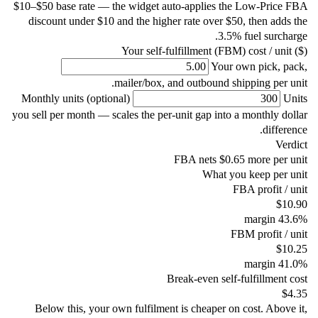
$10–$50 base rate — the widget auto-applies the Low-Pric
discount under $10 and the higher rate over $50, then ad
3.5% fuel surc
Your self-fulfillment (FBM) cost / un
Your own pick, 
mailer/box, and outbound shipping per
Monthly units (optional)
you sell per month — scales the per-unit gap into a monthly 
diffe
Ve
FBA nets $0.65 more per
What you keep per
FBA profit 
$
margin
4
FBM profit 
$
margin
4
Break-even self-fulfillmen
Below this, your own fulfilment is cheaper on cost. Abo