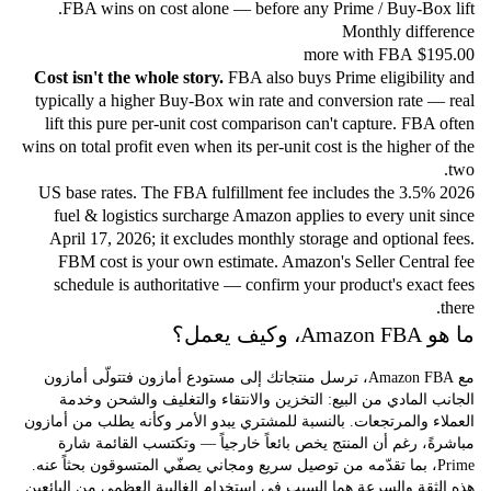
FBA wins on cost alone — before any Prime / Buy-Box 
Monthly diffe
$195.00 
Cost isn't the whole story.
FBA also buys Prime eligibilit
typically a higher Buy-Box win rate and conversion rate —
lift this pure per-unit cost comparison can't capture. FBA
wins on total profit even when its per-unit cost is the higher 
2026 US base rates. The FBA fulfillment fee includes the 3.5%
fuel & logistics surcharge Amazon applies to every unit
April 17, 2026; it excludes monthly storage and optional
FBM cost is your own estimate. Amazon's Seller Centra
schedule is authoritative — confirm your product's exac
كيف يعمل؟
مع Amazon FBA، ترسل منتجاتك إلى مستودع أمازون فتتولّى أمازون
 المادي من البيع: التخزين والانتقاء والتغليف والشحن وخدمة
ء والمرتجعات. بالنسبة للمشتري يبدو الأمر وكأنه يطلب من أمازون
ً، رغم أن المنتج يخص بائعاً خارجياً — وتكتسب القائمة شارة
Prime، بما تقدّمه من توصيل سريع ومجاني يصفّي المتسوقون بحثاً عنه.
ثقة والسرعة هما السبب في استخدام الغالبية العظمى من البائعين