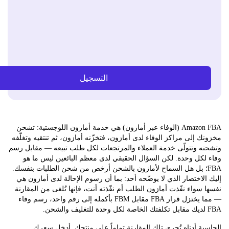
التسجيل
Amazon FBA (الوفاء عبر أمازون) هي خدمة أمازون اللوجستية: تشحن
 إلى مراكز الوفاء لدى أمازون، فتخزّنه أمازون، ثم تنتقيه وتغلّفه
ه وتتولّى خدمة العملاء والمرتجعات لكل طلب تبيعه — مقابل رسم
لكل وحدة.
لكن السؤال الحقيقي لدى معظم البائعين ليس ما هو
FB؛ بل هل السماح لأمازون بالشحن أرخص من شحن الطلبات بنفسك.
لاختصار الذي لا يوضّحه أحد: بما أن رسوم الإحالة لدى أمازون هي
سواء نفّذت أمازون الطلب أم نفّذته أنت، فإنها تُلغى من المقارنة
— مما يختزل قرار FBA مقابل FBM بأكمله إلى رقم واحد، رسم وفاء
ة أدناه تُجري تلك المقارنة تماماً على منتجك. أدخل سعرك