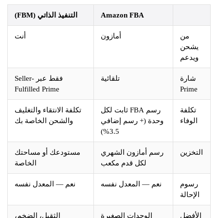
Amazon FBA
التنفيذ الذاتي (FBM)
من
أمازون
أنت
شحن
يدعم
ارة
تلقائية
فقط عبر Seller-
Fulfilled Prime
Prim
كلفة
رسم FBA ثابت لكل
تكلفة الانتقاء والتغليف
لوفاء
وحدة (+ رسم إضافي
والشحن الخاصة بك
3.5%)
خزين
رسم أمازون الشهري
مستودعك أو مساحتك
لكل قدم مكعب
الخاصة
سوم
نعم — المعدل نفسه
نعم — المعدل نفسه
إحالة
أفضل
الوحدات الصغيرة
الثقيل، الضخم،