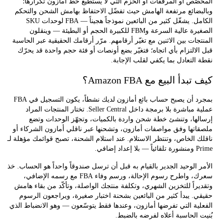
ص أو المرفقات أو الحزم التي لا يستطيع خط أمازون تكرارها؛
ضائع مرتفعة الهامش حيث تفضّل الاحتفاظ بهامش الشحن والتحكم
الكامل. يشغّل كثير من البائعين نموذجاً هجيناً — FBA لوحدات SKU
الصغيرة عالية السرعة وFBM للكبيرة الحجم أو البطيئة — وينقلون
ات بين الاثنين مع تغيّر أرقامهم. مرّر أرقامك الحقيقية عبر الحاسبة
التزام بأي اتجاه؛ فتغيّر بضع أونصات أو فئة حجم واحدة قد يحرّك
لتعادل بما يكفي لقلب الإجابة.
أ البيع مع Amazon FBA؟
بمجرد أن يصبح حساب بائع أمازون لديك نشطاً، يكون التسجيل في FBA
عملية مباشرة بلا برمجة داخل Seller Central. تختار المنتجات المراد
ها، وتنشئ خطة شحن واردة بالكميات، وتجهّز الوحدات وتضع
ها وفق مواصفات أمازون، وتشحنها عبر ناقلي أمازون الشركاء أو
الخاص، وتنتظر الاستلام. عند استلام الشحنة، تصبح قوائمك مؤهلة لـ
ي.
الوحيد الجدير بالقيام به قبل أن ترسل صندوقاً واحداً هو الحساب. خذ
سعرك، واطرح رسوم الإحالة، ورسم وفاء FBA مع رسمه الإضافي،
اً للتخزين الشهري، وتكلفة منتجك الواصلة، وتأكّد من بقاء هامش
 يبدأ كثير من البائعين بشحنة اختبار صغيرة، ويراجعون الرسوم
ة التي تفرضها أمازون، وعندها فقط يتوسّعون — وهو الانضباط الذي
الحاسبة أعلاه لفرضه بالضبط.