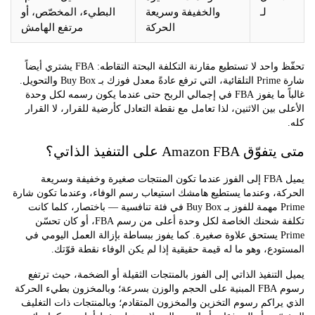
لـ
والخفيفة وسريعة
البطيء، المخصّص، أو
الحركة
مرتفع الهامش
تحفّظ واحد لا تستطيع مقارنة التكلفة البحتة التقاطه: FBA يشتري أيضاً
شارة Prime التلقائية، التي ترفع عادةً معدل فوزك بـ Buy Box والتحويل.
غالباً ما يفوز FBA في إجمالي الربح حتى عندما يكون رسمه لكل وحدة
 بين الاثنين، لذا تعامل مع نقطة التعادل كأرضية للقرار، لا القرار
Amazon على التنفيذ الذاتي؟
يميل FBA إلى الفوز عندما تكون المنتجات صغيرة وخفيفة وسريعة
ة، وعندما يستطيع هامشك استيعاب رسم الوفاء، وعندما تكون شارة
Prime مهمة للفوز بـ Buy Box في فئة تنافسية — باختصار، كلما كانت
تكلفة شحنك الخاصة لكل وحدة أعلى من رسم FBA، أو كان تحسّن
Prime يستحق علاوة صغيرة. كما يفوز ببساطة بإزالة العمل اليومي في
دع، وهو ما له قيمة حقيقية إذا لم يكن الوفاء نقطة قوّتك.
لتنفيذ الذاتي إلى الفوز بالمنتجات الثقيلة أو الضخمة، حيث ترتفع
رسوم FBA المبنية على الحجم والوزن بسرعة؛ وبالمخزون بطيء الحركة
راكم رسوم التخزين والمخزون المتقادم؛ وبالمنتجات ذات التغليف