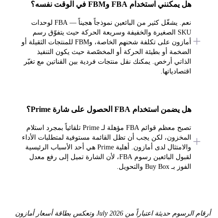
هل يمكنني استخدام FBA وFBM في الوقت نفسه؟
نعم. يشغّل كثير من البائعين نموذجاً هجيناً — FBA لوحدات
SKU الصغيرة والخفيفة وسريعة الحركة حيث يتفوّق رسم
أمازون على تكلفة شحنهم الخاصة، وFBM للمنتجات الثقيلة أو
الضخمة أو بطيئة الحركة أو المخصّصة حيث يكون التنفيذ
الذاتي أرخص. يمكنك نقل منتجات فردية بين القناتين مع تغيّر
اقتصادياتها.
هل يضمن استخدام FBA الحصول على شارة Prime؟
تصبح معظم قوائم FBA مؤهلة لـ Prime تلقائياً بمجرد استلام
المخزون، لكن يجب أن تظل القائمة مستوفية لمتطلبات الأداء
والامتثال لدى أمازون. أهلية Prime هي أحد الأسباب الرئيسية
لقبول البائعين رسوم FBA، لأن الشارة تميل إلى رفع معدل
الفوز بـ Buy Box والتحويل.
أرقام الرسوم حديثة اعتباراً من July 2026 وتعكس بطاقة أسعار أمازون