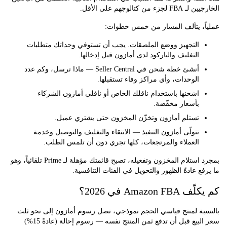
ء من كتالوجهم على الأقل.
ً، يتألف المسار من خمس خطوات:
التجهيز ووضع الملصقات.
يجب أن تستوفي وحداتك متطلبات
التغليف والباركود لدى أمازون قبل إدخالها.
أنشئ خطة شحن
في Seller Central — ماذا ترسل، وكم عدد
الوحدات، وأي مراكز وفاء تستقبلها.
اشحنها
باستخدام ناقلك الخاص أو ناقلي أمازون الشركاء
بأسعار مخفّضة.
تستلم أمازون وتخزّن
المخزون حتى يشتري عميل.
تتولّى أمازون التنفيذ
— الانتقاء والتغليف والتوصيل وخدمة
العملاء والمرتجعات، كلها تجري دون أن تلمس الطلب.
بمجرد استلام المخزون وتفعيله، تصبح قائمتك مؤهلة لـ Prime تلقائياً، وهو
ع عادةً الظهور والتحويل في الفئات التنافسية.
Amazon  في 2026؟
بة لمنتج قياسي الحجم نموذجي، تصل رسوم أمازون إلى نحو ثلث
سعر البيع قبل أن تدفع ثمن المنتج نفسه — رسوم إحالة (عادةً 15%)