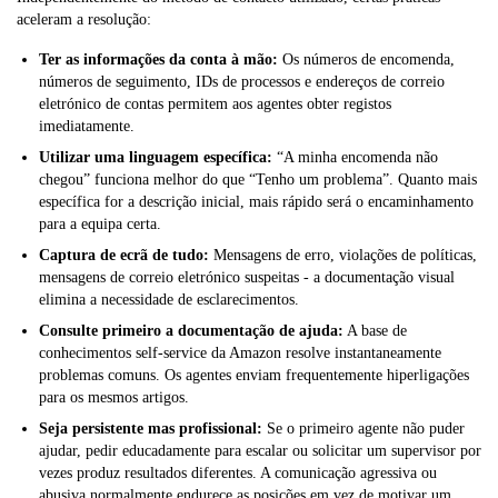
aceleram a resolução:
Ter as informações da conta à mão:
Os números de encomenda,
números de seguimento, IDs de processos e endereços de correio
eletrónico de contas permitem aos agentes obter registos
imediatamente.
Utilizar uma linguagem específica:
“A minha encomenda não
chegou” funciona melhor do que “Tenho um problema”. Quanto mais
específica for a descrição inicial, mais rápido será o encaminhamento
para a equipa certa.
Captura de ecrã de tudo:
Mensagens de erro, violações de políticas,
mensagens de correio eletrónico suspeitas - a documentação visual
elimina a necessidade de esclarecimentos.
Consulte primeiro a documentação de ajuda:
A base de
conhecimentos self-service da Amazon resolve instantaneamente
problemas comuns. Os agentes enviam frequentemente hiperligações
para os mesmos artigos.
Seja persistente mas profissional:
Se o primeiro agente não puder
ajudar, pedir educadamente para escalar ou solicitar um supervisor por
vezes produz resultados diferentes. A comunicação agressiva ou
abusiva normalmente endurece as posições em vez de motivar um