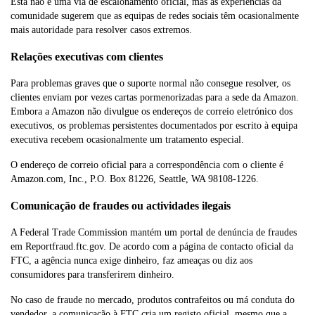
Esta não é uma via de escalonamento oficial, mas as experiências da
comunidade sugerem que as equipas de redes sociais têm ocasionalmente
mais autoridade para resolver casos extremos.
Relações executivas com clientes
Para problemas graves que o suporte normal não consegue resolver, os
clientes enviam por vezes cartas pormenorizadas para a sede da Amazon.
Embora a Amazon não divulgue os endereços de correio eletrónico dos
executivos, os problemas persistentes documentados por escrito à equipa
executiva recebem ocasionalmente um tratamento especial.
O endereço de correio oficial para a correspondência com o cliente é
Amazon.com, Inc., P.O. Box 81226, Seattle, WA 98108-1226.
Comunicação de fraudes ou actividades ilegais
A Federal Trade Commission mantém um portal de denúncia de fraudes
em Reportfraud.ftc.gov. De acordo com a página de contacto oficial da
FTC, a agência nunca exige dinheiro, faz ameaças ou diz aos
consumidores para transferirem dinheiro.
No caso de fraude no mercado, produtos contrafeitos ou má conduta do
vendedor, a comunicação à FTC cria um registo oficial, mesmo que a