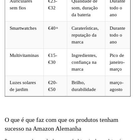
Auriculares
€23-
Qualidade de
Durante
sem fios
€32
som, duração
todo o
da bateria
ano
Smartwatches
€40+
Caraterísticas,
Durante
reputação da
todo o
marca
ano
Multivitaminas
€15-
Ingredientes,
Pico de
€30
confiança na
janeiro-
marca
março
Luzes solares
€20-
Brilho,
março-
de jardim
€50
durabilidade
agosto
Máscaras para
€10-
Resultados,
Durante
o cabelo
€25
ingredientes
todo o
ano
O que é que faz com que os produtos tenham
sucesso na Amazon Alemanha