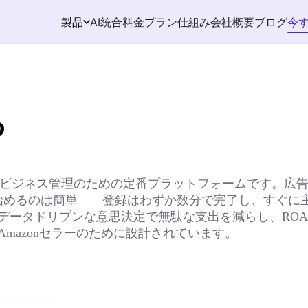
AI統合
料金プラン
仕組み
会社概要
ブログ
今
製品
る
mazonビジネス管理のための定番プラットフォームです。
始めるのは簡単——登録はわずか数分で完了し、すぐに
データドリブンな意思決定で無駄な支出を減らし、ROA
mazonセラーのために設計されています。