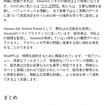
明確に把握できれば、Amazonビジネスの運営はより簡単になりま
ワイズPPC
す。そのために私たちは
. .私たちは、主要な指標を追
跡し、パフォーマンスを理解し、当て推量ではなく実際のデータ
に基づいて意思決定を行うための単一の場所を売り手に提供しま
す。.
Amazon Ads Verified Partnerとして、弊社は公式統合を使用し、
Amazonのベストプラクティスに従っています。販売者は、30以上
の指標を監視し、Amazonが保持していない何年もの履歴データに
アクセスし、アカウントや予算の問題に発展する前に傾向を発見
することができます。.
WisePPCは、時間を節約するために構築されています。一括アクシ
ョン、高度なフィルタリング、視覚的なパフォーマンス指標によ
り、販売者は注意が必要なものを素早く特定できます。明確なレ
ポートと規模に合わせて設計されたツールで、販売者が整理され
た状態を維持し、無駄な広告費を削減し、より自信を持って成長
できるよう支援します。.
まとめ